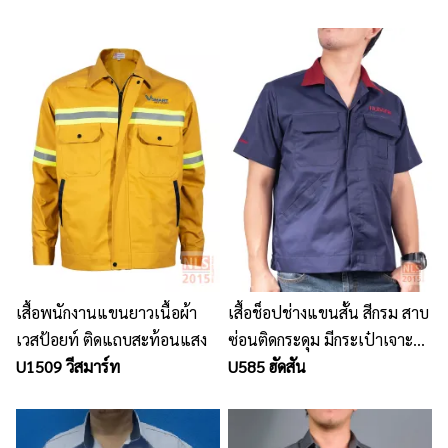
เสื้อพนักงานแขนยาวเนื้อผ้า
เสื้อช็อปช่างแขนสั้น สีกรม สาบ
เวสป้อยท์ ติดแถบสะท้อนแสง
ซ่อนติดกระดุม มีกระเป๋าเจาะ
U1509 วีสมาร์ท
ล้วงข้าง ปกสีแดง
U585 ฮัดสัน