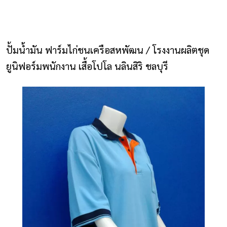
NLS2015.com
หน้าแรก
ปั้มน้ำมัน ฟาร์มไก่ชนเครือสหพัฒน / โรงงานผลิตชุด
ติดต่อเรา
ยูนิฟอร์มพนักงาน เสื้อโปโล นลินสิริ ชลบุรี
รายการโปรด
โปรแกรมออกแบบยูนิฟอร์ม
ยูนิฟอร์ม
เสื้อโปโล
เสื้อเชิ้ต
เสื้อแจ็คเก็ต
เสื้อกั๊ก