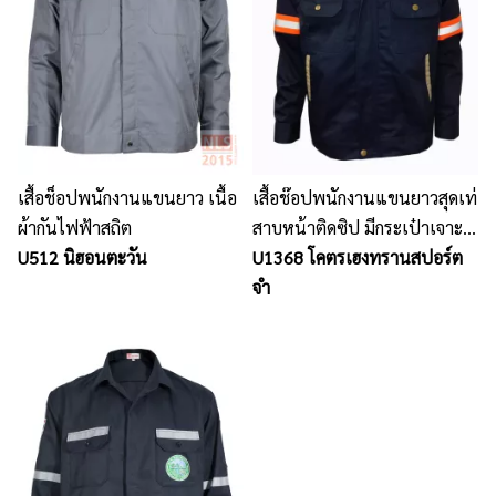
เสื้อช็อปพนักงานแขนยาว เนื้อ
เสื้อช๊อปพนักงานแขนยาวสุดเท่
ผ้ากันไฟฟ้าสถิต
สาบหน้าติดซิป มีกระเป๋าเจาะ
U512 นิฮอนตะวัน
ข้าง ติดแถบสะท้อนแสง
U1368 โคตรเฮงทรานสปอร์ต
จำ