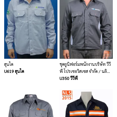
ฮุนได
ชุดยูนิฟอร์มพนักงานบริษัท วีวี
U619 ฮุนได
พี โปรเซอวิสเซส จำกัด / นลิน
สิริ 2015 ศรีราชา จ.ชลบุรี รับ
U350 วีวีพี
ตัดชุดพนักงาน ยูนิฟอร์มบริษัท