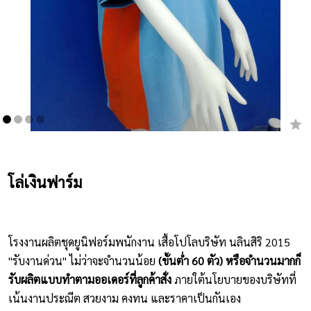
เสื้อยืดคอกลม
กางเกง
ผ้ากันเปื้อน
ชุดคลุมท้อง
หมวก
โล่เงินฟาร์ม
ชุดหมี
ผลิตภัณฑ์อื่นๆ
โรงงานผลิตชุดยูนิฟอร์มพนักงาน เสื้อโปโลบริษัท นลินสิริ 2015
ตัวอย่างปกเสื้อโปโล
"รับงานด่วน" ไม่ว่าจะจำนวนน้อย
(ขั้นต่ำ 60 ตัว) หรือจำนวนมากก็
ตัวอย่างแขนเสื้อโปโล
รับผลิตแบบทำตามออเดอร์ที่ลูกค้าสั่ง
ภายใต้นโยบายของบริษัทที่
เน้นงานประณีต สวยงาม คงทน และราคาเป็นกันเอง
สีผ้า