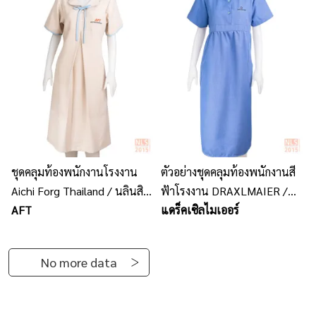
ชุดคลุมท้องพนักงานโรงงาน
ตัวอย่างชุดคลุมท้องพนักงานสี
Aichi Forg Thailand / นลินสิริ
ฟ้าโรงงาน DRAXLMAIER /
รับตัดรับผลิตชุดคลุมท้อง
AFT
นลินสิริ รับตัดชุดคลุมท้อง
แดร็คเซิลไมเออร์
พนักงานโรงงาน
พนักงาน
No more data