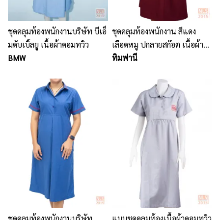
ชุดคลุมท้องพนักงานบริษัท บีเอ็
ชุดคลุมท้องพนักงาน สีแดง
มดับเบิ้ลยู เนื้อผ้าคอมทวิว
เลือดหมู ปกลายสก๊อต เนื้อผ้า
BMW
คอมทวิว บริษัท ทิมฟานี อะคู
ทิมฟานี
สติก เทคโนโลยี (ประเทศไทย)
จำกัด
ชุดคลุมท้องพนักงานบริษัท
แบบชุดคลุมท้องเนื้อผ้าคอมทวิว