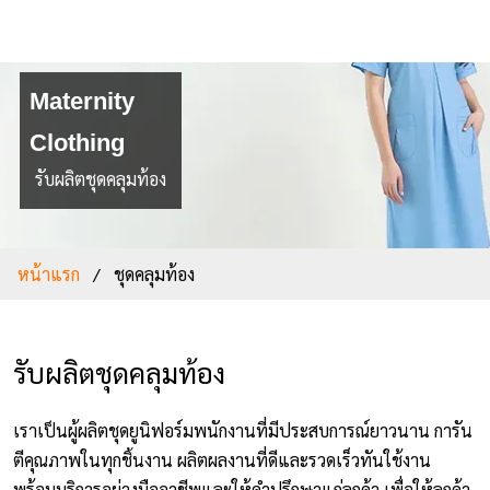
NLS2015.com
หน้าแรก
Maternity
ติดต่อเรา
Clothing
รับผลิตชุดคลุมท้อง
รายการโปรด
โปรแกรมออกแบบยูนิฟอร์ม
หน้าแรก
ชุดคลุมท้อง
ยูนิฟอร์ม
เสื้อโปโล
รับผลิตชุดคลุมท้อง
เสื้อเชิ้ต
เราเป็นผู้ผลิตชุดยูนิฟอร์มพนักงานที่มีประสบการณ์ยาวนาน การัน
เสื้อแจ็คเก็ต
ตีคุณภาพในทุกชิ้นงาน ผลิตผลงานที่ดีและรวดเร็วทันใช้งาน
เสื้อกั๊ก
พร้อมบริการอย่างมืออาชีพและให้คำปรึกษาแก่ลูกค้า เพื่อให้ลูกค้า