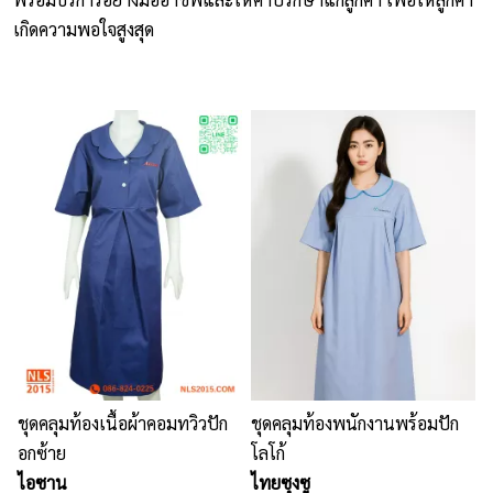
เกิดความพอใจสูงสุด
เสื้อยืดคอกลม
กางเกง
ผ้ากันเปื้อน
ชุดคลุมท้อง
หมวก
ชุดหมี
ผลิตภัณฑ์อื่นๆ
ตัวอย่างปกเสื้อโปโล
ชุดคลุมท้องเนื้อผ้าคอมทวิวปัก
ชุดคลุมท้องพนักงานพร้อมปัก
ตัวอย่างแขนเสื้อโปโล
อกซ้าย
โลโก้
ไอซาน
ไทยซุงซู
สีผ้า