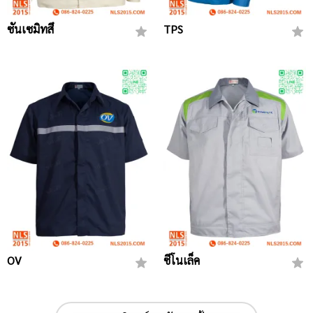
ซันเซมิทสึ
TPS
OV
ซีโนเล็ค