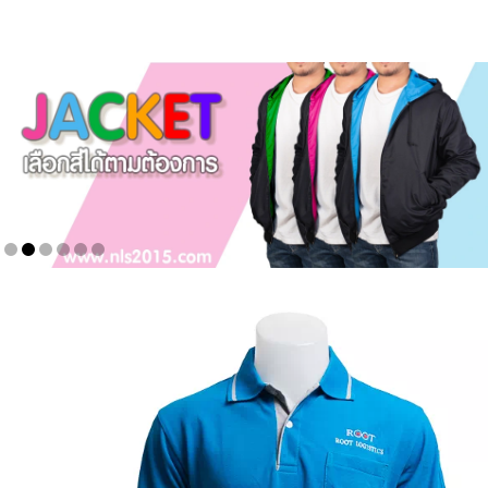
NLS2015.com
หน้าแรก
ติดต่อเรา
รายการโปรด
โปรแกรมออกแบบยูนิฟอร์ม
ยูนิฟอร์ม
เสื้อโปโล
เสื้อเชิ้ต
เสื้อแจ็คเก็ต
เสื้อกั๊ก