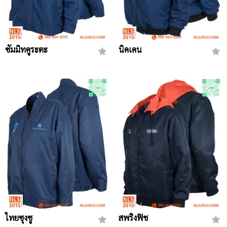
ซัมมิทคูระตะ
นิคเคน
ไทยซุงซู
สพริงฟิช