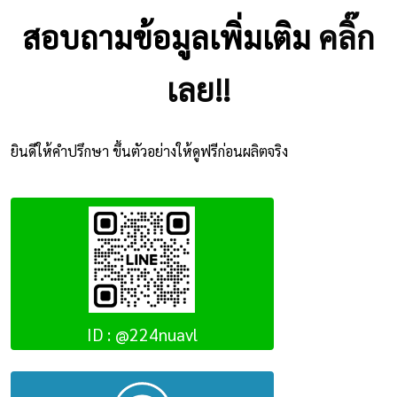
สอบถามข้อมูลเพิ่มเติม
คลิ๊ก
เลย!!
ยินดีให้คำปรึกษา ขึ้นตัวอย่างให้ดูฟรีก่อนผลิตจริง
ID : @224nuavl