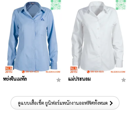
หย่งจินเมทัล
แม่ประนอม
ดูแบบเสื้อเชิ้ต ยูนิฟอร์มพนักงานออฟฟิศทั้งหมด