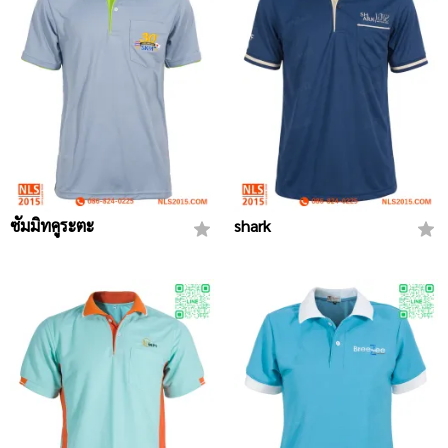
ซัมมิทคูระตะ
shark