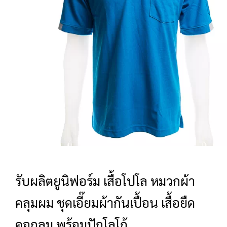
เสื้อยืดคอกลม
กางเกง
ผ้ากันเปื้อน
ชุดคลุมท้อง
หมวก
ชุดหมี
ผลิตภัณฑ์อื่นๆ
รับผลิตยูนิฟอร์ม เสื้อโปโล หมวกผ้า
ตัวอย่างปกเสื้อโปโล
คลุมผม ชุดเอี๊ยมผ้ากันเปื้อน เสื้อยืด
ตัวอย่างแขนเสื้อโปโล
คอกลม พร้อมปักโลโก้
สีผ้า