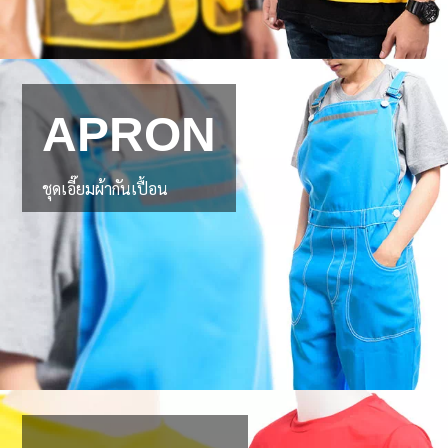
APRON
ชุดเอี๊ยมผ้ากันเปื้อน