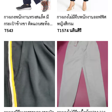
กางเกงพนักงานทรงสแล็ค มี
กางเกงไม่มีจีบพนักงานออฟฟิศ
กระเป๋าข้างขา ติดแถบสะท้อน
หญิงสีกรม
แสง 2 เส้น กระดุมสแน็ปฝากระ
T543
T1574 นลินสิริ
เป๋า