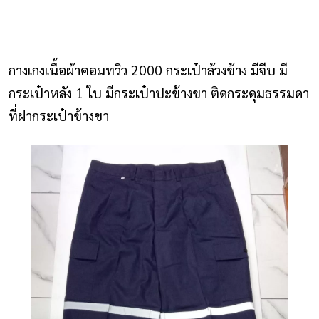
NLS2015.com
หน้าแรก
กางเกงเนื้อผ้าคอมทวิว 2000 กระเป๋าล้วงข้าง มีจีบ มี
ติดต่อเรา
กระเป๋าหลัง 1 ใบ มีกระเป๋าปะข้างขา ติดกระดุมธรรมดา
ที่ฝากระเป๋าข้างขา
รายการโปรด
โปรแกรมออกแบบยูนิฟอร์ม
ยูนิฟอร์ม
เสื้อโปโล
เสื้อเชิ้ต
เสื้อแจ็คเก็ต
เสื้อกั๊ก