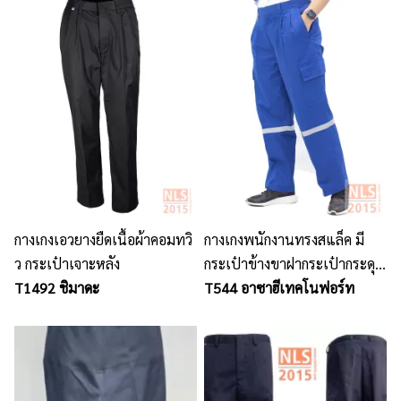
กางเกงเอวยางยืดเนื้อผ้าคอมทวิ
กางเกงพนักงานทรงสแล็ค มี
ว กระเป๋าเจาะหลัง
กระเป๋าข้างขาฝากระเป๋ากระดุม
T1492 ชิมาดะ
ธรรมดา กระเป๋าเจาะด้านหลัง
T544 อาซาฮีเทคโนฟอร์ท
คาดแถบสะท้อนแสง