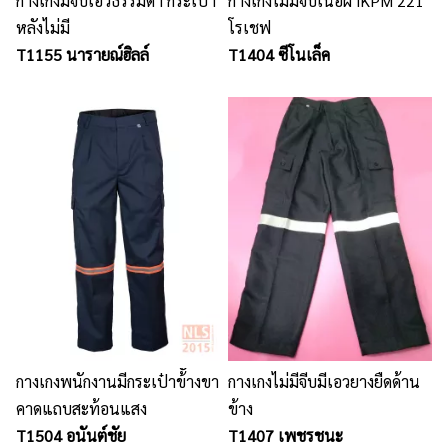
กางเกงมีจีบเอวธรรมดา กระเป๋า
กางเกงไม่มีจีบเนื้อผ้าKPM 221
หลังไม่มี
โรเชฟ
T1155 นารายณ์ฮิลล์
T1404 ซีโนเล็ค
กางเกงพนักงานมีกระเป๋าข้ัางขา
กางเกงไม่มีจีบมีเอวยางยืดด้าน
คาดแถบสะท้อนแสง
ข้าง
T1504 อนันต์ชัย
T1407 เพชรชนะ