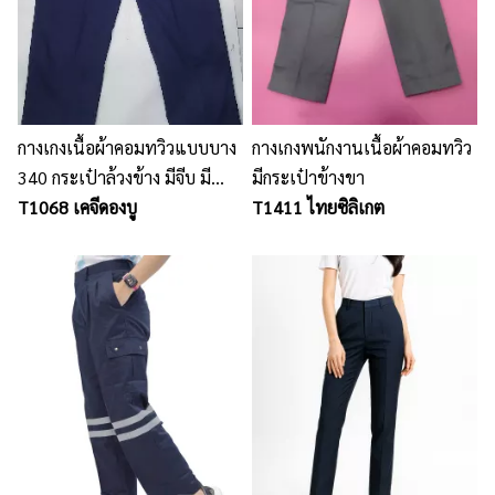
กางเกงเนื้อผ้าคอมทวิวแบบบาง
กางเกงพนักงานเนื้อผ้าคอมทวิว
340 กระเป๋าล้วงข้าง มีจีบ มี
มีกระเป๋าข้างขา
กระเป๋าเจาะหลัง 2 ใบ มี
T1068 เคจีดองบู
T1411 ไทยซิลิเกต