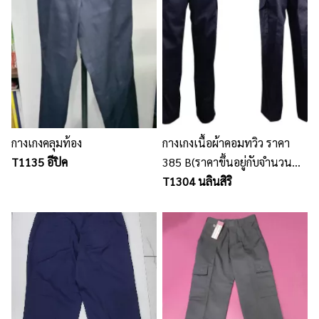
กางเกงคลุมท้อง
กางเกงเนื้อผ้าคอมทวิว ราคา
T1135 อีปิค
385 B(ราคาขึ้นอยู่กับจำนวน
ขนาดรูปแบบ ปัก และเนื้อผ้า)
T1304 นลินสิริ