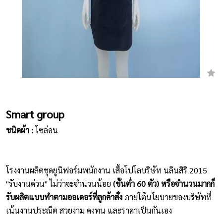
เสื้อยืดคอกลม
กางเกง
ผ้ากันเปื้อน
ชุดคลุมท้อง
หมวก
Smart group
ชนิดผ้า :
โซล่อน
ชุดหมี
ผลิตภัณฑ์อื่นๆ
โรงงานผลิตชุดยูนิฟอร์มพนักงาน เสื้อโปโลบริษัท นลินสิริ 2015
ตัวอย่างปกเสื้อโปโล
"รับงานด่วน" ไม่ว่าจะจำนวนน้อย
(ขั้นต่ำ 60 ตัว) หรือจำนวนมากก็
รับผลิตแบบทำตามออเดอร์ที่ลูกค้าสั่ง
ภายใต้นโยบายของบริษัทที่
ตัวอย่างแขนเสื้อโปโล
เน้นงานประณีต สวยงาม คงทน และราคาเป็นกันเอง
สีผ้า