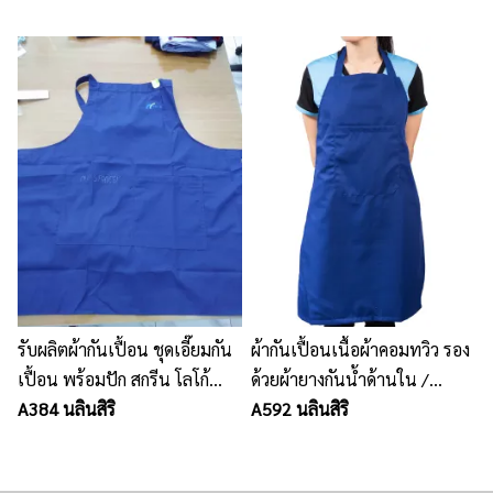
รับผลิตผ้ากันเปื้อน ชุดเอี๊ยมกัน
ผ้ากันเปื้อนเนื้อผ้าคอมทวิว รอง
เปื้อน พร้อมปัก สกรีน โลโก้
ด้วยผ้ายางกันน้ำด้านใน /
นลินสิริ 2015 จำกัด ศรีราชา
A384 นลินสิริ
โรงงานผลิตผ้ากันเปื้อน
A592 นลินสิริ
จ.ชลบุรี
ศรีราชา นลินสิริ 2015