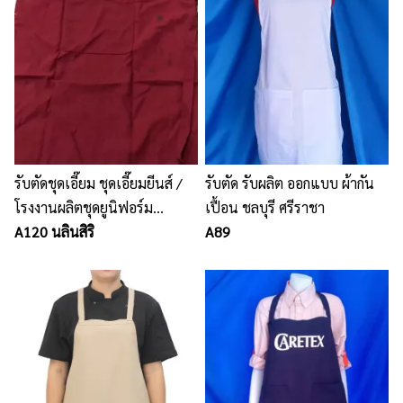
รับตัดชุดเอี๊ยม ชุดเอี๊ยมยีนส์ /
รับตัด รับผลิต ออกแบบ ผ้ากัน
โรงงานผลิตชุดยูนิฟอร์ม
เปื้อน ชลบุรี ศรีราชา
พนักงาน เสื้อโปโล นลินสิริ
A120 นลินสิริ
A89
ชลบุรี