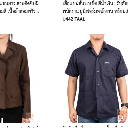
นแขนยาว สาบติดซิปมี
เสื้อแขนสั้นปกเชิ้ต สีน้ำเงิน | รับตัดเ
ามสี เนื้อผ้าคอมทวิว
พนักงาน ยูนิฟอร์มพนักงาน พร้อมเส
ช้อป เสื้อช่าง พร้อมปักโลโก้
U442 TAAL