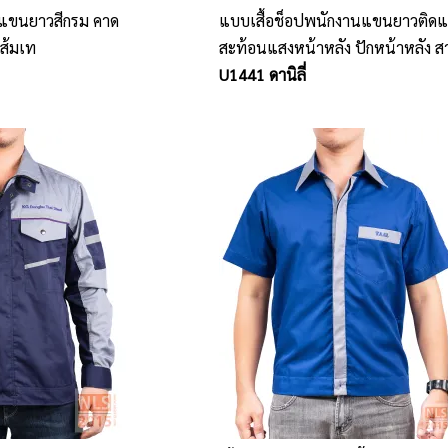
นแขนยาวสีกรม คาด
แบบเสื้อช็อปพนักงานแขนยาวติด
ส้มเท
สะท้อนแสงหน้าหลัง ปักหน้าหลัง ส
ติดซิป มีกระเป๋าเจาะข้าง
U1441 ดานิลี่