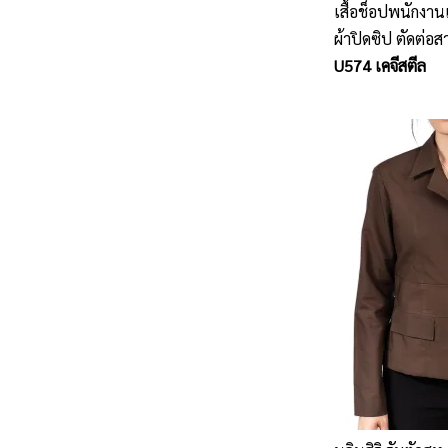
เสื้อช็อปพนักงา
ผ้าปิดซิป ตัดต่อส
แบบบาง
U574 เคจีสตีล