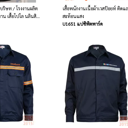
บริษท / โรงงานผลิต
เสื้อพนักงานเนื้อผ้าเวสป้อยท์ ติด
าน เสื้อโปโล นลินสิริ
สะท้อนแสง
U1651 แปซิพิคพาร์ค