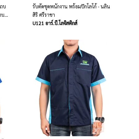
แถบ
รับตัดชุดพนักงาน พร้อมปักโลโก้ - นลิน
าบ
สิริ ศรีราชา
U121 อาร์.บี.โลจิสติกส์