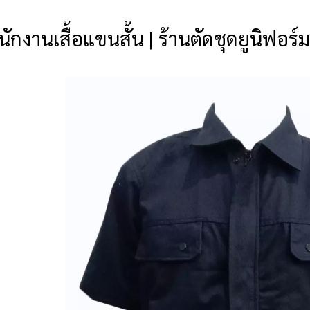
กงานเสื้อแขนสั้น | ร้านตัดชุดยูนิฟอร