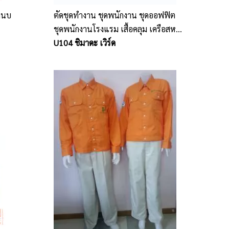
แถนบ
ตัดชุดทำงาน ชุดพนักงาน ชุดออฟฟิต
ชุดพนักงานโรงแรม เสื้อคลุม เครือสห
พัฒน์ ศรีราชา ชลบุรี
U104 ชิมาดะ เวิร์ด