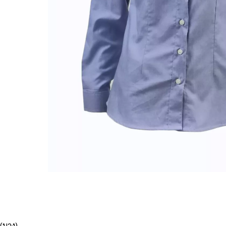
(บาง)