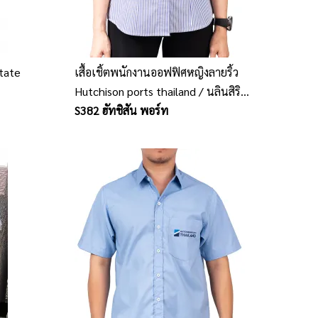
State
เสื้อเชิ้ตพนักงานออฟฟิศหญิงลายริ้ว
Hutchison ports thailand / นลินสิริ
โรงงานผลิตเสื้อเชิ้ตยูนิฟอร์มพนักงาน
S382 ฮัทชิสัน พอร์ท