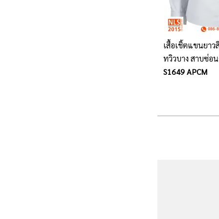
เสื้อเชิ้ตแขนยาวส
ทวิวบาง สาบซ่อนต
อก
S1649 APCM