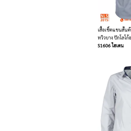
เสื้อเชิ้ตแขนสั้นต
ทวิวบาง ปักโลโก้
ซ้าย
S1606 ไฮเดน