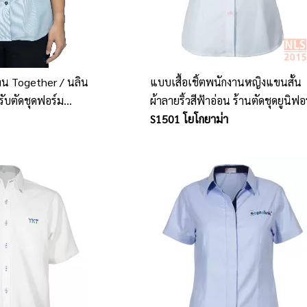
งาน Together / นลิน
แบบเสื้อเชิ้ตพนักงานหญิงแขนสั้น
รับตัดชุดฟอร์ม
ผ้าลายริ้วสีฟ้าอ่อน ร้านตัดชุดยูนิฟอ
ภท
พนักงาน
S1501 โยโกยาม่า