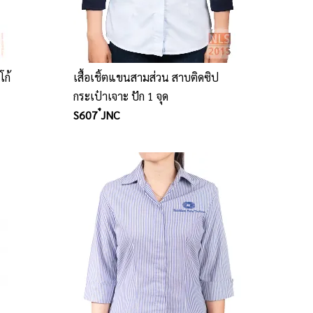
โก้
เสื้อเชิ้ตแขนสามส่วน สาบติดซิป
กระเป๋าเจาะ ปัก 1 จุด
S607 ๋JNC