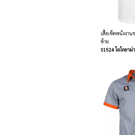
เสื้อเช็ตพนังงาน
ซ้าย
S1524 โยโกยาม่า