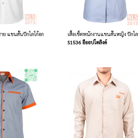
ชาย แขนสั้นปักโลโก้อก
เสื้อเชิ้ตพนักงานแขนสั้นหญิง ปักโล
S1536 อีออปโตลิงค์