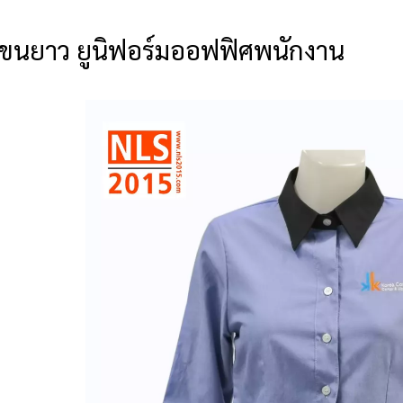
ต แขนยาว ยูนิฟอร์มออฟฟิศพนักงาน