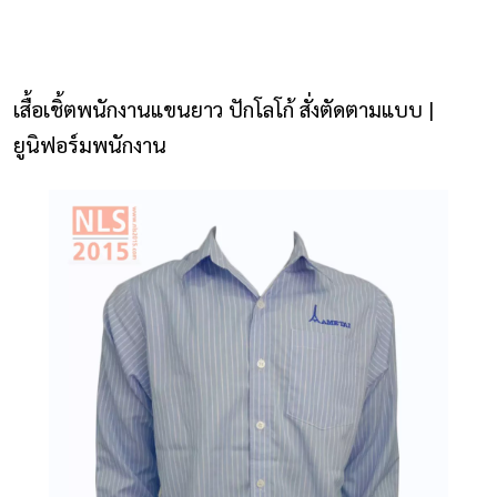
NLS2015.com
หน้าแรก
เสื้อเชิ้ตพนักงานแขนยาว ปักโลโก้ สั่งตัดตามแบบ |
ติดต่อเรา
ยูนิฟอร์มพนักงาน
รายการโปรด
โปรแกรมออกแบบยูนิฟอร์ม
ยูนิฟอร์ม
เสื้อโปโล
เสื้อเชิ้ต
เสื้อแจ็คเก็ต
เสื้อกั๊ก