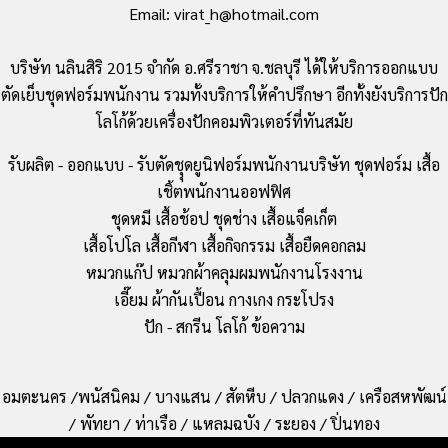
Email: virat_h@hotmail.com
บริษัท นลินสิริ 2015 จำกัด อ.ศรีราชา จ.ชลบุรี ได้ให้บริการออกแบบ
ตัดเย็บชุดฟอร์มพนักงาน รวมทั้งบริการให้คำปรึกษา อีกทั้งยังบริการปัก
โลโก้ด้วยเครื่องปักคอมพิวเตอร์ที่ทันสมัย
รับผลิต - ออกแบบ - รับตัดชุุดยูนิฟอร์มพนักงานบริษัท ชุดฟอร์ม เสื้อ
เชิ้ตพนักงานออฟฟิศ
ชุดหมี เสื้อช้อป ชุดช่าง เสื้อแจ็คเก็ต
เสื้อโปโล เสื้อกีฬา เสื้อกิจกรรม เสื้อยืดคอกลม
หมวกแก๊ป หมวกผ้าคลุมผมพนักงานโรงงาน
เอี๊ยม ผ้ากันเปื้อน กางเกง กระโปรง
ปัก - สกรีน โลโก้ ข้อความ
อมตะนคร /พนัสนิคม / บางแสน / สัตหีบ / ปลวกแดง / เครือสหพัฒน์
/ พัทยา / ท่าเรือ / แหลมฉบัง / ระยอง / ปิ่นทอง