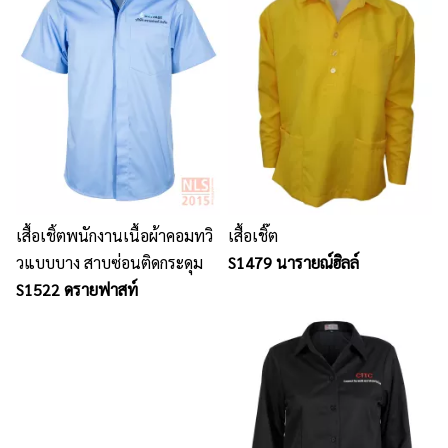
เสื้อเชิ้ตพนักงานเนื้อผ้าคอมทวิ
เสื้อเชิ๊ต
วแบบบาง สาบซ่อนติดกระดุม
S1479 นารายณ์ฮิลล์
S1522 ดรายฟาสท์