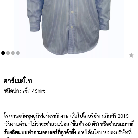
เสื้อยืดคอกลม
กางเกง
ผ้ากันเปื้อน
ชุดคลุมท้อง
หมวก
อาร์เมย์ไท
ชุดหมี
ชนิดปก :
เชิ้ต / Shirt
ผลิตภัณฑ์อื่นๆ
ตัวอย่างปกเสื้อโปโล
โรงงานผลิตชุดยูนิฟอร์มพนักงาน เสื้อโปโลบริษัท นลินสิริ 2015
ตัวอย่างแขนเสื้อโปโล
"รับงานด่วน" ไม่ว่าจะจำนวนน้อย
(ขั้นต่ำ 60 ตัว) หรือจำนวนมากก็
รับผลิตแบบทำตามออเดอร์ที่ลูกค้าสั่ง
ภายใต้นโยบายของบริษัทที่
สีผ้า