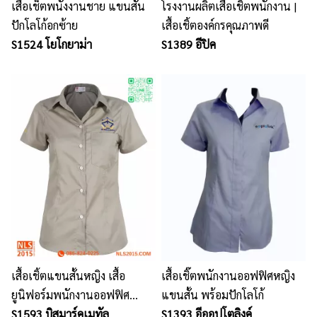
เสื้อเช็ตพนังงานชาย แขนสั้น
โรงงานผลิตเสื้อเชิ้ตพนักงาน |
ปักโลโก้อกซ้าย
เสื้อเชิ้ตองค์กรคุณภาพดี
S1524 โยโกยาม่า
S1389 อีปิค
เสื้อเชิ้ตแขนสั้นหญิง เสื้อ
เสื้อเชิ๊ตพนักงานออฟฟิศหญิง
ยูนิฟอร์มพนักงานออฟฟิศ
แขนสั้น พร้อมปักโลโก้
พร้อมปักอกซ้าย 1 จุด
S1593 บิสมาร์คเมทัล
S1393 อีออปโตลิงค์