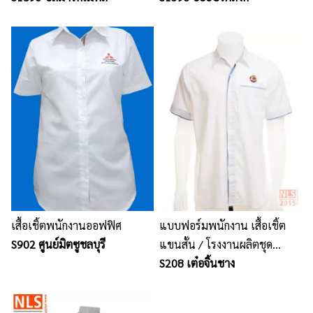
เสื้อเชิ้ตพนักงานออฟฟิศ
แบบฟอร์มพนักงาน เสื้อเชิ้ต
S902 ศูนย์มิตซูชลบุรี
แขนสั้น / โรงงานผลิตชุด
ยูนิฟอร์มพนักงาน เสื้อโปโล
S208 เต๋อจิ้นชาง
นลินสิริ ชลบุรี