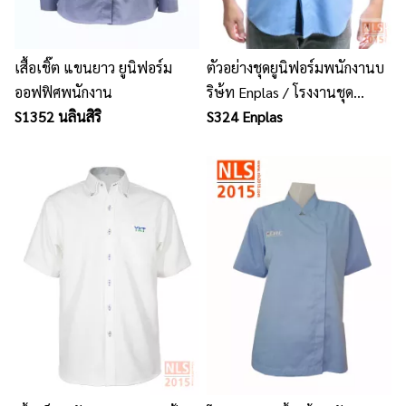
เสื้อเชิ๊ต แขนยาว ยูนิฟอร์ม
ตัวอย่างชุดยูนิฟอร์มพนักงานบ
ออฟฟิศพนักงาน
ริษ้ท Enplas / โรงงานชุด
S1352 นลินสิริ
ยูนิฟอร์ม เสื้อโปโลพนักงาน
S324 Enplas
นลินสิริ ศรีราชา ชลบุรี