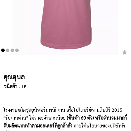
เสื้อยืดคอกลม
กางเกง
ผ้ากันเปื้อน
ชุดคลุมท้อง
หมวก
คุณอุบล
ชุดหมี
ชนิดผ้า :
TK
ผลิตภัณฑ์อื่นๆ
ตัวอย่างปกเสื้อโปโล
โรงงานผลิตชุดยูนิฟอร์มพนักงาน เสื้อโปโลบริษัท นลินสิริ 2015
ตัวอย่างแขนเสื้อโปโล
"รับงานด่วน" ไม่ว่าจะจำนวนน้อย
(ขั้นต่ำ 60 ตัว) หรือจำนวนมากก็
รับผลิตแบบทำตามออเดอร์ที่ลูกค้าสั่ง
ภายใต้นโยบายของบริษัทที่
สีผ้า