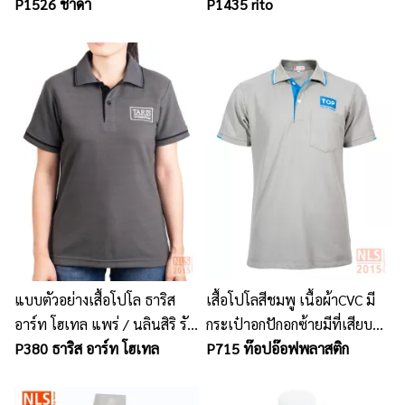
P1526 ชาดา
P1435 rito
แบบตัวอย่างเสื้อโปโล ธาริส
เสื้อโปโลสีชมพู เนื้อผ้าCVC มี
อาร์ท โฮเทล แพร่ / นลินสิริ รับ
กระเป๋าอกปักอกซ้ายมีที่เสียบ
ผลิต รับตัดเสื้อโปโล ยูนิฟอร์ม
P380 ธาริส อาร์ท โฮเทล
ปากกาแขนซ้าย
P715 ท๊อปอ๊อฟพลาสติก
พนักงานบริษัท