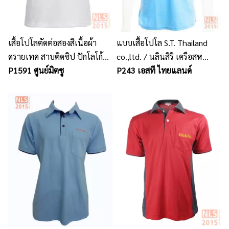
เสื้อโปโลตัดต่อสองสีเนื้อผ้า
แบบเสื้อโปโล S.T. Thailand
ดรายเทค สาบติดซิป ปักโลโก้อก
co.,ltd. / นลินสิริ เครือสห
ซ้าย
P1591 ศูนย์มิตซู
พัฒน์รับตัดเสื้อโปโลทุกแบบ
P243 เอสที ไทยแลนด์
พร้อมปักโลโก้