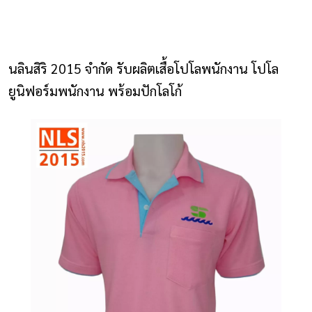
NLS2015.com
หน้าแรก
นลินสิริ 2015 จำกัด รับผลิตเสื้อโปโลพนักงาน โปโล
ติดต่อเรา
ยูนิฟอร์มพนักงาน พร้อมปักโลโก้
รายการโปรด
โปรแกรมออกแบบยูนิฟอร์ม
ยูนิฟอร์ม
เสื้อโปโล
เสื้อเชิ้ต
เสื้อแจ็คเก็ต
เสื้อกั๊ก