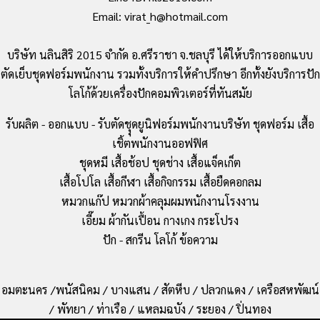
Email: virat_h@hotmail.com
บริษัท นลินสิริ 2015 จำกัด อ.ศรีราชา จ.ชลบุรี ได้ให้บริการออกแบบ
ตัดเย็บชุดฟอร์มพนักงาน รวมทั้งบริการให้คำปรึกษา อีกทั้งยังบริการปัก
โลโก้ด้วยเครื่องปักคอมพิวเตอร์ที่ทันสมัย
รับผลิต - ออกแบบ - รับตัดชุุดยูนิฟอร์มพนักงานบริษัท ชุดฟอร์ม เสื้อ
เชิ้ตพนักงานออฟฟิศ
ชุดหมี เสื้อช้อป ชุดช่าง เสื้อแจ็คเก็ต
เสื้อโปโล เสื้อกีฬา เสื้อกิจกรรม เสื้อยืดคอกลม
หมวกแก๊ป หมวกผ้าคลุมผมพนักงานโรงงาน
เอี๊ยม ผ้ากันเปื้อน กางเกง กระโปรง
ปัก - สกรีน โลโก้ ข้อความ
อมตะนคร /พนัสนิคม / บางแสน / สัตหีบ / ปลวกแดง / เครือสหพัฒน์
/ พัทยา / ท่าเรือ / แหลมฉบัง / ระยอง / ปิ่นทอง