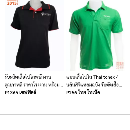
รับผลิตเสื้อโปโลพนักงาน
แบบเสื้อโปโล Thai tonex /
คุณภาพดี ราคาโรงงาน พร้อม
นลินสิริแหลมฉบัง รับตัดเสื้อ
ปักโลโก้
P1365 เซฟฟิลด์
โปโลพร้อมปักโลโก้
P256 ไทย โทเน๊ค