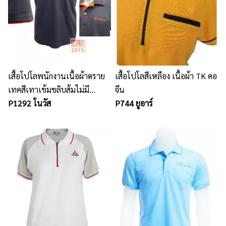
เสื้อโปโลพนักงานเนื้อผ้าดราย
เสื้อโปโลสีเหลือง เนื้อผ้า TK คอ
เทคสีเทาเข้มขลิบส้มไม่มี
จีน
กระเป๋าปักอกซ้าย
P1292 โนวัส
P744 ยูอาร์