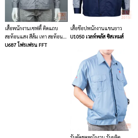
เสื้อพนักงานเซฟตี้ ติดแถบ
เสื้อช๊อปพนักงานแขนยาว
สะท้อนแสง สีส้ม เทา สะท้อน
U1050 เวลท์พลัส ซิสเทมส์
UV และแสงไฟ เพื้อเพิ่มความ
U687 โฟรเฟรน FFT
ปลอดภัยให้แก่พนักงาน
รับตัดชุดพนักงาน รับผลิต