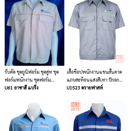
รับตัด ชุดยูนิฟอร์ม ชุดสูท ชุด
เสื้อช็อปพนักงานแขนสั้นคาด
ฟอร์มพนักงาน ชุดฟอร์ม
แถบสะท้อนแสงสีเทา ปักอก
ออฟฟิศ
U61 อาซาฮี แบริ่ง
ซ้าย
U1523 ดรายฟาสท์