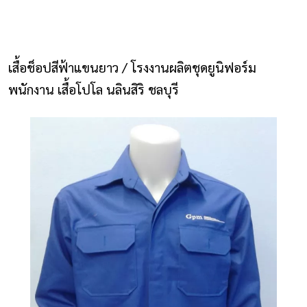
NLS2015.com
หน้าแรก
เสื้อช็อปสีฟ้าแขนยาว / โรงงานผลิตชุดยูนิฟอร์ม
ติดต่อเรา
พนักงาน เสื้อโปโล นลินสิริ ชลบุรี
รายการโปรด
โปรแกรมออกแบบยูนิฟอร์ม
ยูนิฟอร์ม
เสื้อโปโล
เสื้อเชิ้ต
เสื้อแจ็คเก็ต
เสื้อกั๊ก