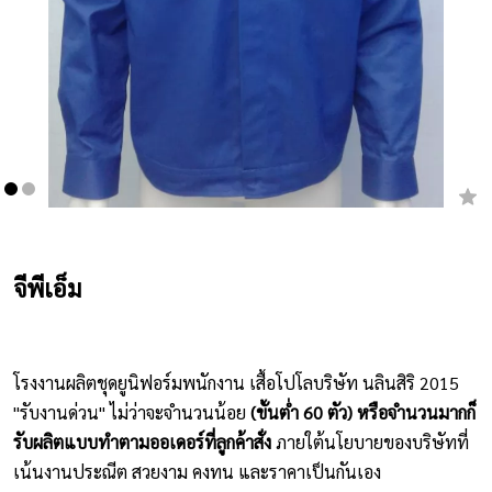
เสื้อยืดคอกลม
กางเกง
ผ้ากันเปื้อน
ชุดคลุมท้อง
หมวก
จีพีเอ็ม
ชุดหมี
ผลิตภัณฑ์อื่นๆ
โรงงานผลิตชุดยูนิฟอร์มพนักงาน เสื้อโปโลบริษัท นลินสิริ 2015
ตัวอย่างปกเสื้อโปโล
"รับงานด่วน" ไม่ว่าจะจำนวนน้อย
(ขั้นต่ำ 60 ตัว) หรือจำนวนมากก็
ตัวอย่างแขนเสื้อโปโล
รับผลิตแบบทำตามออเดอร์ที่ลูกค้าสั่ง
ภายใต้นโยบายของบริษัทที่
เน้นงานประณีต สวยงาม คงทน และราคาเป็นกันเอง
สีผ้า