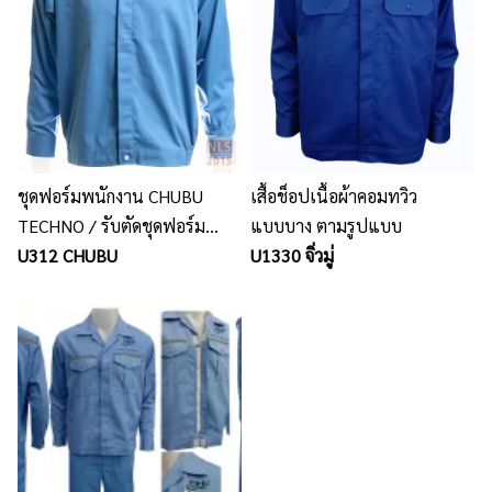
ชุดฟอร์มพนักงาน CHUBU
เสื้อช็อปเนื้อผ้าคอมทวิว
TECHNO / รับตัดชุดฟอร์ม
แบบบาง ตามรูปแบบ
พนักงาน พร้อมปักโลโก้ นลินสิริ
U312 CHUBU
U1330 จิ่วมู่
ศรีราชา