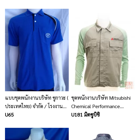
แบบชุดพนักงานบริษัท ซูกาวะ (
ชุดพนักงานบริษัท Mitsubishi
ประเทศไทย) จำกัด / โรงงาน
Chemical Performance
ผลิตชุดยูนิฟอร์มพนักงาน เสื้อ
U65
Polymers THAILAND
U181 มิตซูบิชิ
โปโล นลินสิริ ชลบุรี