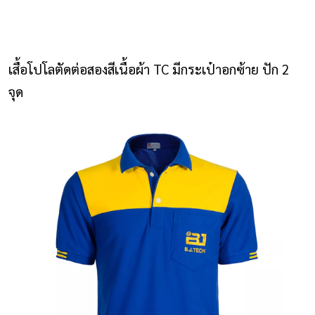
NLS2015.com
หน้าแรก
เสื้อโปโลตัดต่อสองสีเนื้อผ้า TC มีกระเป๋าอกซ้าย ปัก 2
ติดต่อเรา
จุด
รายการโปรด
โปรแกรมออกแบบยูนิฟอร์ม
ยูนิฟอร์ม
เสื้อโปโล
เสื้อเชิ้ต
เสื้อแจ็คเก็ต
เสื้อกั๊ก