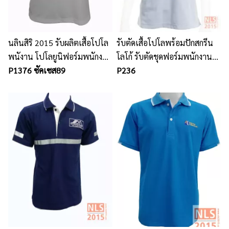
นลินสิริ 2015 รับผลิตเสื้อโปโล
รับตัดเสื้อโปโลพร้อมปักสกรีน
พนังาน โปโลยูนิฟอร์มพนักงาน
โลโก้ รับตัดชุดฟอร์มพนักงาน
พร้อมปักโลโก้
P1376 ซัคเซส89
ชลบุรี ศรีราชา
P236