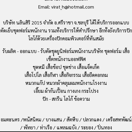
Email: virat_h@hotmail.com
บริษัท นลินสิริ 2015 จำกัด อ.ศรีราชา จ.ชลบุรี ได้ให้บริการออกแบบ
ตัดเย็บชุดฟอร์มพนักงาน รวมทั้งบริการให้คำปรึกษา อีกทั้งยังบริการปัก
โลโก้ด้วยเครื่องปักคอมพิวเตอร์ที่ทันสมัย
รับผลิต - ออกแบบ - รับตัดชุุดยูนิฟอร์มพนักงานบริษัท ชุดฟอร์ม เสื้อ
เชิ้ตพนักงานออฟฟิศ
ชุดหมี เสื้อช้อป ชุดช่าง เสื้อแจ็คเก็ต
เสื้อโปโล เสื้อกีฬา เสื้อกิจกรรม เสื้อยืดคอกลม
หมวกแก๊ป หมวกผ้าคลุมผมพนักงานโรงงาน
เอี๊ยม ผ้ากันเปื้อน กางเกง กระโปรง
ปัก - สกรีน โลโก้ ข้อความ
อมตะนคร /พนัสนิคม / บางแสน / สัตหีบ / ปลวกแดง / เครือสหพัฒน์
/ พัทยา / ท่าเรือ / แหลมฉบัง / ระยอง / ปิ่นทอง