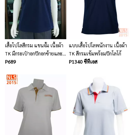
เสื้อโปโลสีกรม แขนจั้ม เนื้อผ้า
แบบเสื้อโปโลพนักงาน เนื้อผ้า
TK มีกระเป๋าอกปักอกซ้ายและ
TK สีกรมเข้มพร้อมปักโลโก้
ด้านหลัง
P689
P1340 ซีทีเอส