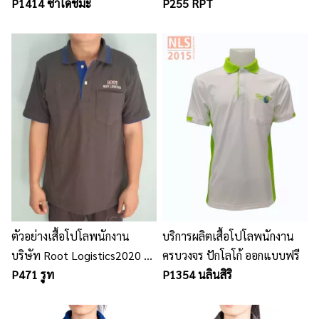
พนักงานเนื้อผ้าคุณภาพ
P1414 ซาโดชิมะ
P255 RPT
ตัวอย่างเสื้อโปโลพนักงาน
บริการผลิตเสื้อโปโลพนักงาน
บริษัท Root Logistics2020 /
ครบวงจร ปักโลโก้ ออกแบบฟรี
นลินสิริ รับตัด รับผลิตเสื้อโปโล
P471 รูท
P1354 นลินสิริ
ทุกชนิด