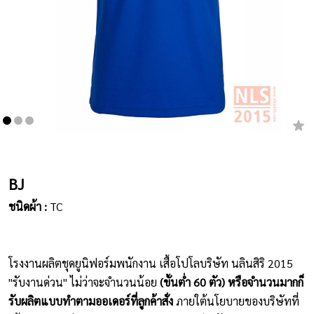
เสื้อยืดคอกลม
กางเกง
ผ้ากันเปื้อน
ชุดคลุมท้อง
หมวก
BJ
ชุดหมี
ชนิดผ้า :
TC
ผลิตภัณฑ์อื่นๆ
ตัวอย่างปกเสื้อโปโล
โรงงานผลิตชุดยูนิฟอร์มพนักงาน เสื้อโปโลบริษัท นลินสิริ 2015
ตัวอย่างแขนเสื้อโปโล
"รับงานด่วน" ไม่ว่าจะจำนวนน้อย
(ขั้นต่ำ 60 ตัว) หรือจำนวนมากก็
รับผลิตแบบทำตามออเดอร์ที่ลูกค้าสั่ง
ภายใต้นโยบายของบริษัทที่
สีผ้า