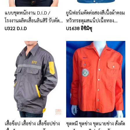
แบบชุดพนักงาน D.I.D /
ยูนิฟอร์มตัดต่อสองสีเนื้อผ้าคอม
โรงงานผลิตเสื้อนลินสิริ รับตัด
ทวิวกระดุมสแน็ปเนื้อทอง
ชุดฟอร์มพนักงาน เสื้อโปโล
U322 D.I.D
เหลืองแขนสั้น
U1638 อิชิมิซุ
บริษัท
เสื้อช็อป เสื้อช่าง เสื้อช็อปช่าง
ชุดหมี ชุดช่าง ชุดนายช่าง‎ สั่งตัด