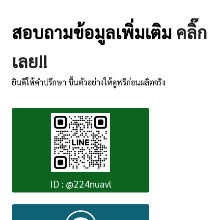
สอบถามข้อมูลเพิ่มเติม
คลิ๊ก
เลย!!
ยินดีให้คำปรึกษา ขึ้นตัวอย่างให้ดูฟรีก่อนผลิตจริง
ID : @224nuavl