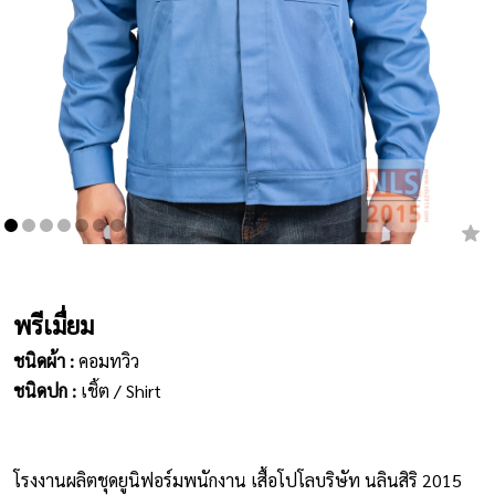
เสื้อยืดคอกลม
กางเกง
ผ้ากันเปื้อน
ชุดคลุมท้อง
หมวก
ชุดหมี
พรีเมื่ยม
ผลิตภัณฑ์อื่นๆ
ชนิดผ้า :
คอมทวิว
ชนิดปก :
เชิ้ต / Shirt
ตัวอย่างปกเสื้อโปโล
ตัวอย่างแขนเสื้อโปโล
โรงงานผลิตชุดยูนิฟอร์มพนักงาน เสื้อโปโลบริษัท นลินสิริ 2015
สีผ้า