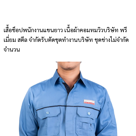
NLS2015.com
หน้าแรก
เสื้อช็อปพนักงานแขนยาว เนื้อผ้าคอมทมวิวบริษัท พรี
ติดต่อเรา
เมี่ยม สตีล จำกัดรับตัดชุดทำงานบริษัท ชุดช่างไม่จำกัด
จำนวน
รายการโปรด
โปรแกรมออกแบบยูนิฟอร์ม
ยูนิฟอร์ม
เสื้อโปโล
เสื้อเชิ้ต
เสื้อแจ็คเก็ต
เสื้อกั๊ก