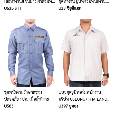
เสื้อทำงานแขนยาว ผ้าคอมทวิว
ชุดทำงาน ยูนิฟอร์มพนักงาน
คาดแถบสะท้อนแสง
U535 STT
นลินสิริ แหลมฉบัง
U33 ซียูอีแอล
ชุดพนักงานรักษาความ
แบบชุดยูนิฟอร์มพนักงาน
ปลอดภัย รปภ. เนื้อผ้าลีวาย
บริษัท USEONG (THAILAND)
U583
/ นลินสิริ รับตัดชุดฟอร์ม
U397 อูซอง
พนักงานบริษัท