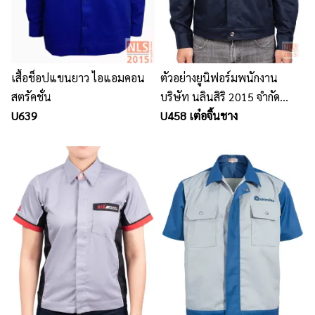
เสื้อช็อปแขนยาว ไอแอมคอน
ตัวอย่างยูนิฟอร์มพนักงาน
สตรัคชั่น
บริษัท นลินสิริ 2015 จำกัด
U639
โรงงานผลิตเสื้อ uniform
U458 เต๋อจิ้นชาง
พนักงาน