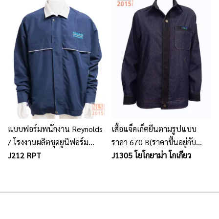
แบบฟอร์มพนักงาน Reynolds
เสื้อแจ็คเก็ตยีนตามรูปแบบ
/ โรงงานผลิตชุดยูนิฟอร์ม
ราคา 670 B(ราคาขึ้นอยู่กับ
พนักงาน เสื้อโปโล นลินสิริ
J212 RPT
จำนวน ขนาดรูปแบบ ปัก และ
J1305 โยโกยาม่า โกเกียว
ชลบุรี
เนื้อผ้า)