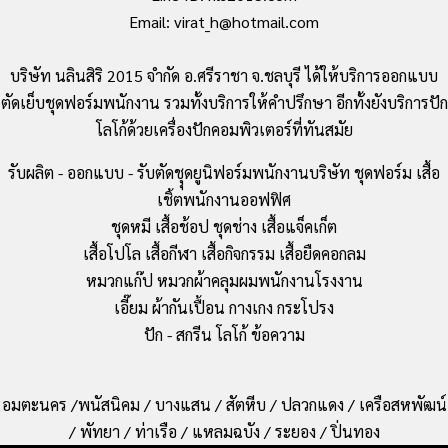
Email: virat_h@hotmail.com
บริษัท นลินสิริ 2015 จำกัด อ.ศรีราชา จ.ชลบุรี ได้ให้บริการออกแบบ
ตัดเย็บชุดฟอร์มพนักงาน รวมทั้งบริการให้คำปรึกษา อีกทั้งยังบริการปัก
โลโก้ด้วยเครื่องปักคอมพิวเตอร์ที่ทันสมัย
รับผลิต - ออกแบบ - รับตัดชุุดยูนิฟอร์มพนักงานบริษัท ชุดฟอร์ม เสื้อ
เชิ้ตพนักงานออฟฟิศ
ชุดหมี เสื้อช้อป ชุดช่าง เสื้อแจ็คเก็ต
เสื้อโปโล เสื้อกีฬา เสื้อกิจกรรม เสื้อยืดคอกลม
หมวกแก๊ป หมวกผ้าคลุมผมพนักงานโรงงาน
เอี๊ยม ผ้ากันเปื้อน กางเกง กระโปรง
ปัก - สกรีน โลโก้ ข้อความ
อมตะนคร /พนัสนิคม / บางแสน / สัตหีบ / ปลวกแดง / เครือสหพัฒน์
/ พัทยา / ท่าเรือ / แหลมฉบัง / ระยอง / ปิ่นทอง