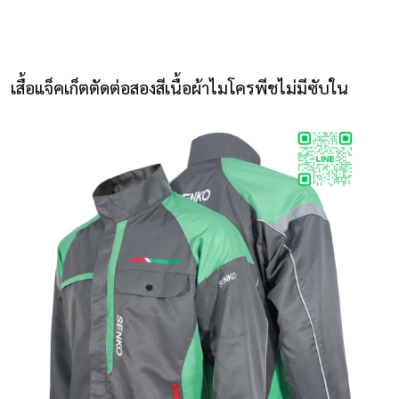
NLS2015.com
หน้าแรก
เสื้อแจ็คเก็ตตัดต่อสองสีเนื้อผ้าไมโครพีชไม่มีซับใน
ติดต่อเรา
รายการโปรด
โปรแกรมออกแบบยูนิฟอร์ม
ยูนิฟอร์ม
เสื้อโปโล
เสื้อเชิ้ต
เสื้อแจ็คเก็ต
เสื้อกั๊ก