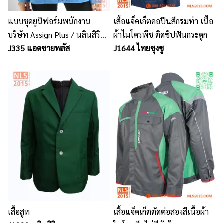
แบบชุดยูนิฟอร์มพนักงาน
เสื้อแจ็คเก็ตคอปีนสีกรมท่า เนื้อ
บริษัท Assign Plus / นลินสิริ
ผ้าไมโครพีช ติดซิปฟันกระดูก
2015 จำกัด รับตัดออกแบบผลิต
J335 แอดซายพลัส
J1644 ไทยซุงซู
ชุดพนักงาน พร้อมปักโลโก้
เสื้อสูท
เสื้อแจ็คเก็ตตัดต่อสองสีเนื้อผ้า