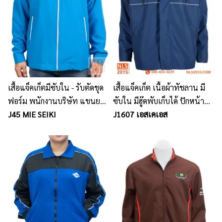
เสื้อแจ็คเก็ตมีซับใน - รับตัดชุด
เสื้อแจ็คเก็ต เนื้อผ้าทัชลาน มี
ฟอร์ม พนักงานบริษัท แขนยาว
ซับใน มีฮู๊ดพับเก็บได้ ปักหน้า
แขนสั้น ราคากันเอง นลินสิริ
J45 MIE SEIKI
หลัง
J1607 เอสเคเอส
ศรีราชา