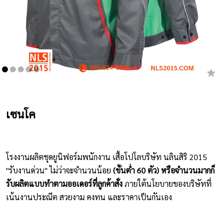
เสื้อยืดคอกลม
กางเกง
ผ้ากันเปื้อน
ชุดคลุมท้อง
หมวก
เซนโค
ชุดหมี
ผลิตภัณฑ์อื่นๆ
โรงงานผลิตชุดยูนิฟอร์มพนักงาน เสื้อโปโลบริษัท นลินสิริ 2015
"รับงานด่วน" ไม่ว่าจะจำนวนน้อย
(ขั้นต่ำ 60 ตัว) หรือจำนวนมากก็
ตัวอย่างปกเสื้อโปโล
รับผลิตแบบทำตามออเดอร์ที่ลูกค้าสั่ง
ภายใต้นโยบายของบริษัทที่
เน้นงานประณีต สวยงาม คงทน และราคาเป็นกันเอง
ตัวอย่างแขนเสื้อโปโล
สีผ้า