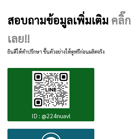
สอบถามข้อมูลเพิ่มเติม
คลิ๊ก
เลย!!
ยินดีให้คำปรึกษา ขึ้นตัวอย่างให้ดูฟรีก่อนผลิตจริง
ID : @224nuavl