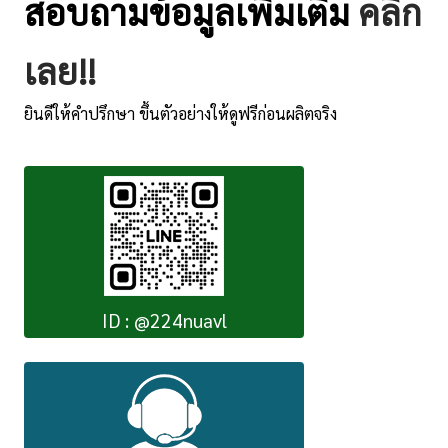
สอบถามข้อมูลเพิ่มเติม
คลิ๊ก
เลย!!
ยินดีให้คำปรึกษา ขึ้นตัวอย่างให้ดูฟรีก่อนผลิตจริง
ID : @224nuavl