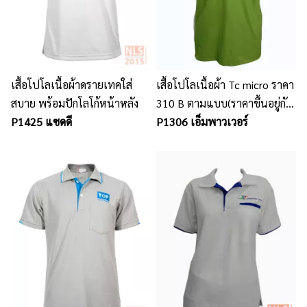
เสื้อโปโลเนื้อผ้าดรายเทคใส่
เสื้อโปโลเนื้อผ้า Tc micro ราคา
สบาย พร้อมปักโลโก้หน้าหลัง
310 B ตามแบบ(ราคาขึ้นอยู่กับ
P1425 แซดดี
จำนวน ขนาดรูปแบบ ปัก และ
P1306 เอ็มพาวเวอร์
เนื้อผ้า)