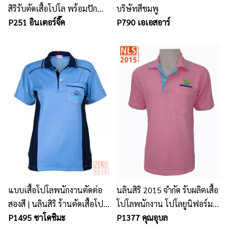
สิริรับตัดเสื้อโปโล พร้อมปัก
บริษัทสีชมพู
โลโก้ แหลมฉบัง
P251 อินเตอร์จิ๊ค
P790 เอเอสอาร์
แบบเสื้อโปโลพนักงานตัดต่อ
นลินสิริ 2015 จำกัด รับผลิตเสื้อ
สองสี | นลินสิริ ร้านตัดเสื้อโปโล
โปโลพนักงาน โปโลยูนิฟอร์ม
พนักงาน ครบวงจร
P1495 ซาโดชิมะ
พนักงาน พร้อมปักโลโก้
P1377 คุณอุบล