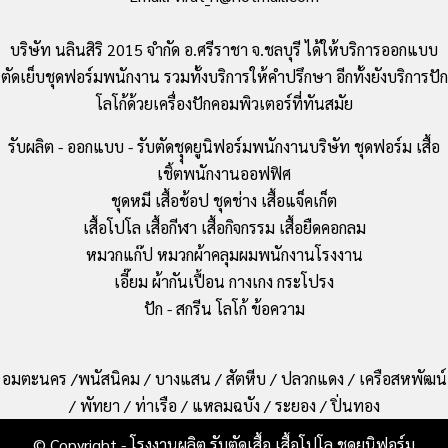
บริษัท นลินสิริ 2015 จำกัด อ.ศรีราชา จ.ชลบุรี ได้ให้บริการออกแบบ
ตัดเย็บชุดฟอร์มพนักงาน รวมทั้งบริการให้คำปรึกษา อีกทั้งยังบริการปัก
โลโก้ด้วยเครื่องปักคอมพิวเตอร์ที่ทันสมัย
รับผลิต - ออกแบบ - รับตัดชุุดยูนิฟอร์มพนักงานบริษัท ชุดฟอร์ม เสื้อ
เชิ้ตพนักงานออฟฟิศ
ชุดหมี เสื้อช้อป ชุดช่าง เสื้อแจ็คเก็ต
เสื้อโปโล เสื้อกีฬา เสื้อกิจกรรม เสื้อยืดคอกลม
หมวกแก๊ป หมวกผ้าคลุมผมพนักงานโรงงาน
เอี๊ยม ผ้ากันเปื้อน กางเกง กระโปรง
ปัก - สกรีน โลโก้ ข้อความ
อมตะนคร /พนัสนิคม / บางแสน / สัตหีบ / ปลวกแดง / เครือสหพัฒน์
/ พัทยา / ท่าเรือ / แหลมฉบัง / ระยอง / ปิ่นทอง
© Copyright - โรงงานผลิต รับตัดเสื้อ เสื้อโปโล ชุดยูนิฟอร์ม