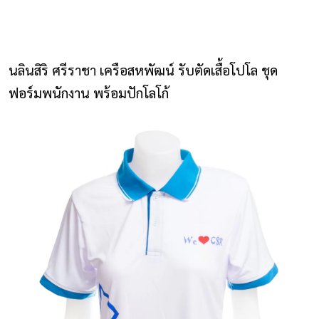
NLS2015.com
หน้าแรก
นลินสิริ ศรีราชา เครือสหพัฒน์ รับตัดเสื้อโปโล ชุด
ติดต่อเรา
ฟอร์มพนักงาน พร้อมปักโลโก้
รายการโปรด
โปรแกรมออกแบบยูนิฟอร์ม
ยูนิฟอร์ม
เสื้อโปโล
เสื้อเชิ้ต
เสื้อแจ็คเก็ต
เสื้อกั๊ก