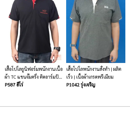
เสื้อโปโลยูนิฟอร์มพนักงานเนื้อ
เสื้อโปโลพนักงานสั่งทำ | ผลิต
ผ้า TC แขนจั้มครึ่ง ติดอาร์มป้าย
เร็ว | เนื้อผ้าเกรดพรีเมียม
เซฟตี้ที่แขนซ้าย
P587 ฮีโร่
P1042 รุ่งเจริญ