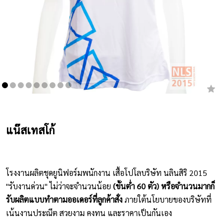
เสื้อยืดคอกลม
กางเกง
ผ้ากันเปื้อน
ชุดคลุมท้อง
หมวก
แน๊สเทสโก้
ชุดหมี
ผลิตภัณฑ์อื่นๆ
โรงงานผลิตชุดยูนิฟอร์มพนักงาน เสื้อโปโลบริษัท นลินสิริ 2015
ตัวอย่างปกเสื้อโปโล
"รับงานด่วน" ไม่ว่าจะจำนวนน้อย
(ขั้นต่ำ 60 ตัว) หรือจำนวนมากก็
ตัวอย่างแขนเสื้อโปโล
รับผลิตแบบทำตามออเดอร์ที่ลูกค้าสั่ง
ภายใต้นโยบายของบริษัทที่
เน้นงานประณีต สวยงาม คงทน และราคาเป็นกันเอง
สีผ้า