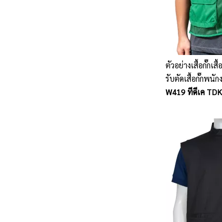
ตัวอย่างเสื้อกั๊กเสื
รับตัดเสื้อกั๊กพนั
สะท้อนแสง
W419 ทีดีเค TDK