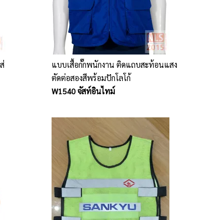
ส่
แบบเสื้อกั๊กพนักงาน ติดแถบสะท้อนแสง
ตัดต่อสองสีพร้อมปักโลโก้
W1540 จัสท์อินไทม์