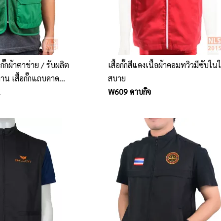
้อกั๊กผ้าตาข่าย / รับผลิต
เสื้อกั๊กสีแดงเนื้อผ้าคอมทวิวมีซับในใ
กงาน เสื้อกั๊กแถบคาด
สบาย
W609 ดาบกิจ