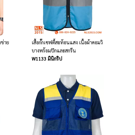
าข่าย
เสื้อกั๊กเซฟตี้สะท้อนแสง เนื้อผ้าคอมวิ
บางพร้อมปักและสกรีน
W1133 มินิกริป