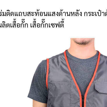
ผ้าร่มติดแถบสะท้อนแสงด้านหลัง กระเป๋าด
ตเสื้อกั๊ก เสื้อกั๊กเซฟตี้