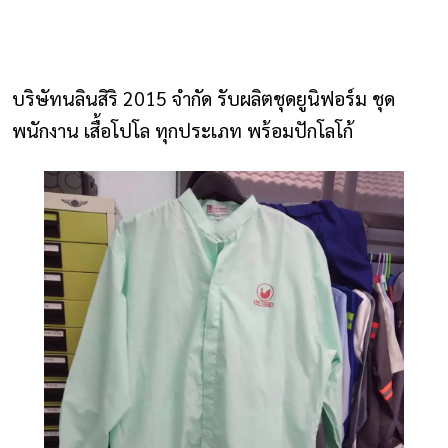
NLS2015.com
หน้าแรก
บริษัทนลินสิริ 2015 จำกัด รับผลิตชุดยูนิฟอร์ม ชุด
ติดต่อเรา
พนักงาน เสื้อโปโล ทุกประเภท พร้อมปักโลโก้
รายการโปรด
โปรแกรมออกแบบยูนิฟอร์ม
ยูนิฟอร์ม
เสื้อโปโล
เสื้อเชิ้ต
เสื้อแจ็คเก็ต
เสื้อกั๊ก