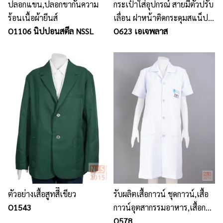
ปลอกแขน,ปลอกขากันความ
กระเป๋าใส่อุปกรณ์ สายมีตัวปรับ
ร้อนเนื้อผ้ายีนส์
เลื่อน ฝาหน้าติดกระดุมสแน็ป
O1106 นิปปอนสตีล NSSL
พร้อมปักโลโก้
O623 เอเจพลาส
ตัวอย่างเสื้อสูทสีีเขียว
รับผลิตเสื้อกาวน์ ชุดกาวน์,เสื้อ
O1543
กาวน์อุตสากรรมอาหาร,เสื้อกา
วน์แพทย์, เสื้อกาวน์โรงงาน,กา
O578