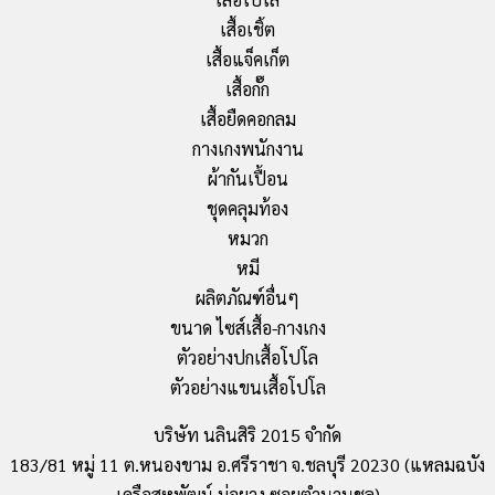
เสื้อเชิ้ต
เสื้อแจ็คเก็ต
เสื้อกั๊ก
เสื้อยืดคอกลม
กางเกงพนักงาน
ผ้ากันเปื้อน
ชุดคลุมท้อง
หมวก
หมี
ผลิตภัณฑ์อื่นๆ
ขนาด ไซส์เสื้อ-กางเกง
ตัวอย่างปกเสื้อโปโล
ตัวอย่างแขนเสื้อโปโล
บริษัท นลินสิริ 2015 จำกัด
183/81 หมู่ 11 ต.หนองขาม อ.ศรีราชา จ.ชลบุรี 20230 (แหลมฉบัง
เครือสหพัฒน์ บ่อยาง ซอยตำนานชล)