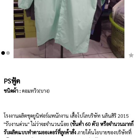
เสื้อยืดคอกลม
กางเกง
ผ้ากันเปื้อน
ชุดคลุมท้อง
หมวก
PSฟู้ด
ชุดหมี
ชนิดผ้า :
คอมทวิว(บาง)
ผลิตภัณฑ์อื่นๆ
ตัวอย่างปกเสื้อโปโล
โรงงานผลิตชุดยูนิฟอร์มพนักงาน เสื้อโปโลบริษัท นลินสิริ 2015
ตัวอย่างแขนเสื้อโปโล
"รับงานด่วน" ไม่ว่าจะจำนวนน้อย
(ขั้นต่ำ 60 ตัว) หรือจำนวนมากก็
รับผลิตแบบทำตามออเดอร์ที่ลูกค้าสั่ง
ภายใต้นโยบายของบริษัทที่
สีผ้า