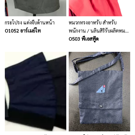
กระโปรง แต่งจีบด้านหน้า
หมวกทรงอาหรับ สำหรับ
O1052 อาร์เมย์ไท
พนักงาน / นลินสิริรับผลิตหมวก
พนักงาน ทุกชนิด
O503 พีเอสฟู้ด