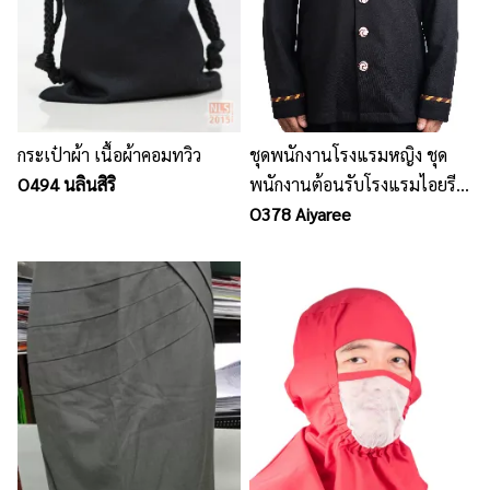
กระเป๋าผ้า เนื้อผ้าคอมทวิว
ชุดพนักงานโรงแรมหญิง ชุด
O494 นลินสิริ
พนักงานต้อนรับโรงแรมไอยรี
เพลส / นลินสิริ รับตัดชุด
O378 Aiyaree
พนักงานต้อนรับ ชุดพนักงาน
โรงแรม Hotel uniform