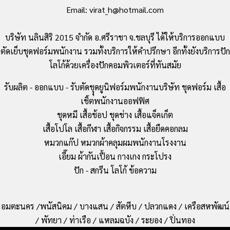
Email: virat_h@hotmail.com
บริษัท นลินสิริ 2015 จำกัด อ.ศรีราชา จ.ชลบุรี ได้ให้บริการออกแบบ
ตัดเย็บชุดฟอร์มพนักงาน รวมทั้งบริการให้คำปรึกษา อีกทั้งยังบริการปัก
โลโก้ด้วยเครื่องปักคอมพิวเตอร์ที่ทันสมัย
รับผลิต - ออกแบบ - รับตัดชุุดยูนิฟอร์มพนักงานบริษัท ชุดฟอร์ม เสื้อ
เชิ้ตพนักงานออฟฟิศ
ชุดหมี เสื้อช้อป ชุดช่าง เสื้อแจ็คเก็ต
เสื้อโปโล เสื้อกีฬา เสื้อกิจกรรม เสื้อยืดคอกลม
หมวกแก๊ป หมวกผ้าคลุมผมพนักงานโรงงาน
เอี๊ยม ผ้ากันเปื้อน กางเกง กระโปรง
ปัก - สกรีน โลโก้ ข้อความ
อมตะนคร /พนัสนิคม / บางแสน / สัตหีบ / ปลวกแดง / เครือสหพัฒน์
/ พัทยา / ท่าเรือ / แหลมฉบัง / ระยอง / ปิ่นทอง