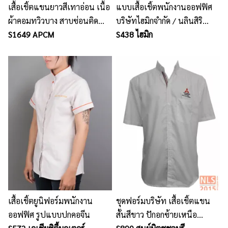
เสื้อเชิ้ตแขนยาวสีเทาอ่อน เนื้อ
แบบเสื้อเชิ้ตพนักงานออฟฟิศ
ผ้าคอมทวิวบาง สาบซ่อนติด
บริษัทไฮมิกจำกัด / นลินสิริ
กระดุม ไม่มีกระเป๋าอก
S1649 APCM
ศรีราชา รับตัดรับผลิตชุด
S438 ไฮมิก
ยูนิฟอร์มพนักงาน
เสื้อเชิ้ตยูนิฟอร์มพนักงาน
ชุดฟอร์มบริษัท เสื้อเชิ้ตแขน
ออฟฟิศ รูปแบบปกคอจีน
สั้นสีขาว ปักอกซ้ายเหนือ