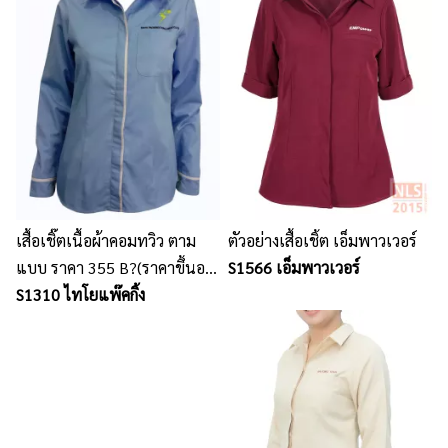
เสื้อเชิ๊ตเนื้อผ้าคอมทวิว ตาม
ตัวอย่างเสื้อเชิ้ต เอ็มพาวเวอร์
แบบ ราคา 355 B?(ราคาขึ้นอยู่
S1566 เอ็มพาวเวอร์
กับจำนวน ขนาดรูปแบบ ปัก
S1310 ไทโยแพ๊คกิ้ง
และเนื้อผ้า)