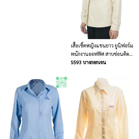
เสื้อเชิ้ตหญิงแขนยาว ยูนิฟอร์ม
พนักงานออฟฟิศ สาบซ่อนติด
กระดุม
S593 บางกอกเจน