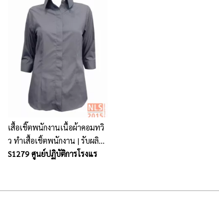
เสื้อเชิ๊ตพนักงานเนื้อผ้าคอมทวิ
ว ทำเสื้อเชิ้ตพนักงาน | รับผลิต
เสื้อเชิ้ตบริษัท พร้อมงานปัก
S1279 ศูนย์ปฏิบัติการโรงแร
ครบวงจร