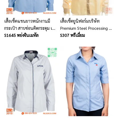
เสื้อเชิ้ตแขนยาวพนักงานมี
เสื้อเชิ้ตยูนิฟอร์มบริษัท
กระเป๋า สาบซ่อนติดกระดุม เนื้อ
Premium Steel Processing /
ผ้าไมโครยึด
S1645 หย่งจินเมทัล
นลินสิริรับผลิตเสื้อเชิ้ตยูนิฟอร์ม
S307 พรีเมี่ยม
พนักงาน พร้อมปักโลโก้