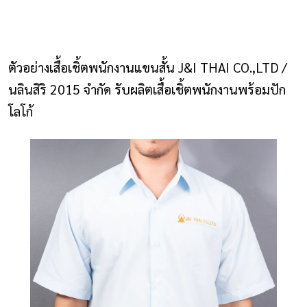
NLS2015.com
หน้าแรก
ตัวอย่างเสื้อเชิ้ตพนักงานแขนสั้น J&I THAI CO.,LTD /
ติดต่อเรา
นลินสิริ 2015 จำกัด รับผลิตเสื้อเชิ้ตพนักงานพร้อมปัก
โลโก้
รายการโปรด
โปรแกรมออกแบบยูนิฟอร์ม
ยูนิฟอร์ม
เสื้อโปโล
เสื้อเชิ้ต
เสื้อแจ็คเก็ต
เสื้อกั๊ก