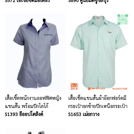
S572 เอเชียซิตี้มอเตอร์
กระเป๋า
S890 ศูนย์มิตซูชลบุรี
เสื้อเชิ๊ตพนักงานออฟฟิศหญิง
เสื้อเชิ้ตแขนสั้นผ้าอ๊อกฟอร์ตมี
แขนสั้น พร้อมปักโลโก้
กระเป๋าอกซ้ายปักเหนือกระเป๋า
S1393 อีออปโตลิงค์
S1653 เม่ยกวาง