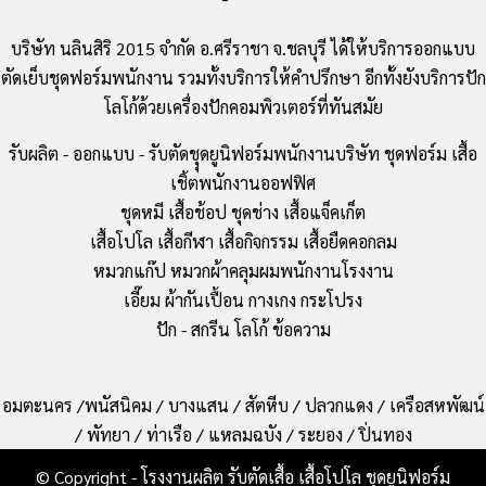
บริษัท นลินสิริ 2015 จำกัด อ.ศรีราชา จ.ชลบุรี ได้ให้บริการออกแบบ
ตัดเย็บชุดฟอร์มพนักงาน รวมทั้งบริการให้คำปรึกษา อีกทั้งยังบริการปัก
โลโก้ด้วยเครื่องปักคอมพิวเตอร์ที่ทันสมัย
รับผลิต - ออกแบบ - รับตัดชุุดยูนิฟอร์มพนักงานบริษัท ชุดฟอร์ม เสื้อ
เชิ้ตพนักงานออฟฟิศ
ชุดหมี เสื้อช้อป ชุดช่าง เสื้อแจ็คเก็ต
เสื้อโปโล เสื้อกีฬา เสื้อกิจกรรม เสื้อยืดคอกลม
หมวกแก๊ป หมวกผ้าคลุมผมพนักงานโรงงาน
เอี๊ยม ผ้ากันเปื้อน กางเกง กระโปรง
ปัก - สกรีน โลโก้ ข้อความ
อมตะนคร /พนัสนิคม / บางแสน / สัตหีบ / ปลวกแดง / เครือสหพัฒน์
/ พัทยา / ท่าเรือ / แหลมฉบัง / ระยอง / ปิ่นทอง
© Copyright - โรงงานผลิต รับตัดเสื้อ เสื้อโปโล ชุดยูนิฟอร์ม