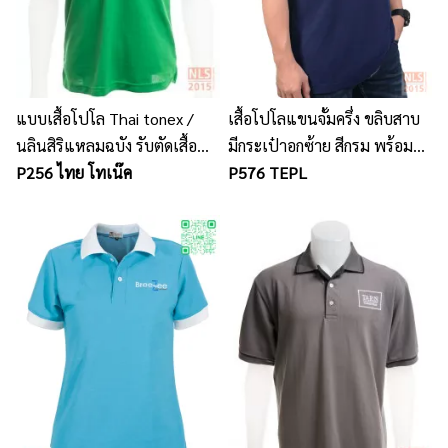
แบบเสื้อโปโล Thai tonex /
เสื้อโปโลแขนจั้มครึ่ง ขลิบสาบ
นลินสิริแหลมฉบัง รับตัดเสื้อ
มีกระเป๋าอกซ้าย สีกรม พร้อม
โปโลพร้อมปักโลโก้
P256 ไทย โทเน๊ค
ปัก
P576 TEPL