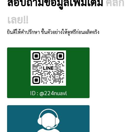
สอบถามข้อมูลเพิ่มเติม
คลิ๊ก
เลย!!
ยินดีให้คำปรึกษา ขึ้นตัวอย่างให้ดูฟรีก่อนผลิตจริง
ID : @224nuavl