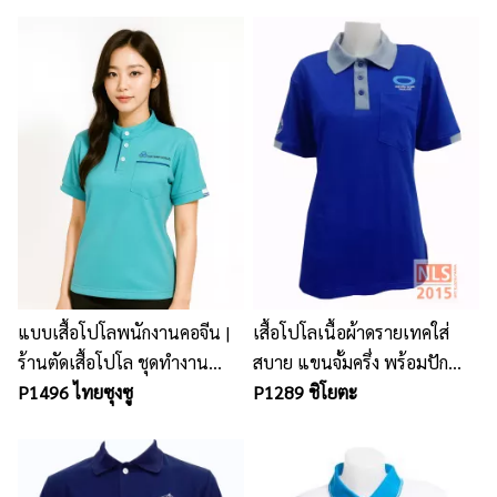
แบบเสื้อโปโลพนักงานคอจีน |
เสื้อโปโลเนื้อผ้าดรายเทคใส่
ร้านตัดเสื้อโปโล ชุดทำงาน
สบาย แขนจั้มครึ่ง พร้อมปัก
ศรีราชา
P1496 ไทยซุงซู
โลโก้
P1289 ชิโยตะ