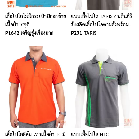
เสื้อโปโลไม่มีกระเป๋าปักอกซ้าย
แบบเสื้อโปโล TARIS / นลินสิริ
เนื้อผ้าTCจูติ
รับผลิตเสื้อโปโลตามสั่งพร้อม
P1642 เจริญรุ่งเรืองมาก
ปักโลโก้
P231 TARIS
เสื้อโปโลสีส้ม-เทาเนื้อผ้า TC มี
แบบเสื้อโปโล NTC