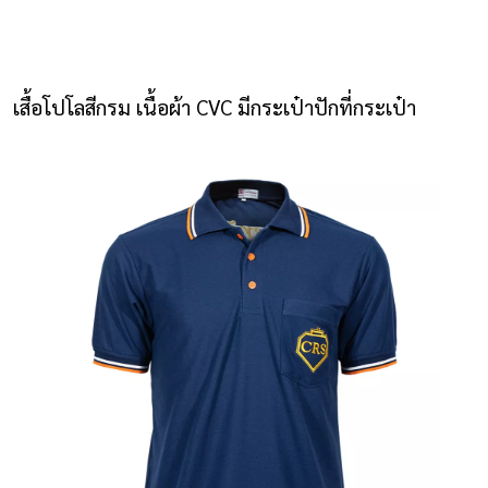
NLS2015.com
หน้าแรก
เสื้อโปโลสีกรม เนื้อผ้า CVC มีกระเป๋าปักที่กระเป๋า
ติดต่อเรา
รายการโปรด
โปรแกรมออกแบบยูนิฟอร์ม
ยูนิฟอร์ม
เสื้อโปโล
เสื้อเชิ้ต
เสื้อแจ็คเก็ต
เสื้อกั๊ก