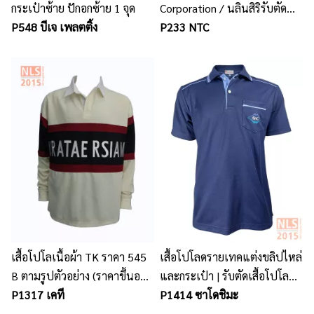
กระเป๋าซ้าย ปักอกซ้าย 1 จุด
Corporation / นลินสิริรับตัด
P548 บีเจ เพลตติ้ง
เสื้อโปโล ศรีราชา
P233 NTC
เสื้อโปโลเนื้อผ้า TK ราคา 545
เสื้อโปโลดรายเทคแต่งขลิปไหล่
B ตามรูปตัวอย่าง (ราคาขึ้นอยู่
และกระเป๋า | รับตัดเสื้อโปโล
กับจำนวน ขนาดรูปแบบการปัก
P1317 เคที
พนักงานเนื้อผ้าคุณภาพ
P1414 ซาโดชิมะ
และเนื้อผ้า)