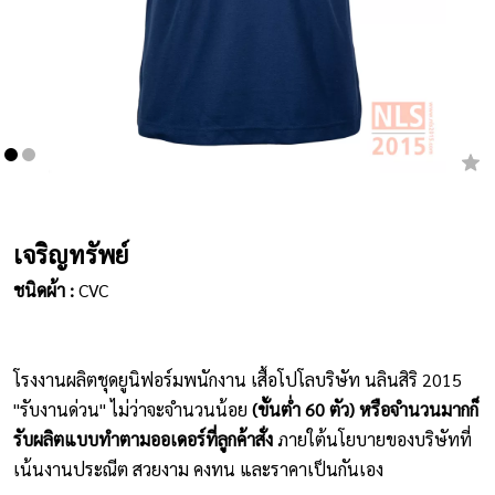
เสื้อยืดคอกลม
กางเกง
ผ้ากันเปื้อน
ชุดคลุมท้อง
หมวก
เจริญทรัพย์
ชนิดผ้า :
CVC
ชุดหมี
ผลิตภัณฑ์อื่นๆ
โรงงานผลิตชุดยูนิฟอร์มพนักงาน เสื้อโปโลบริษัท นลินสิริ 2015
ตัวอย่างปกเสื้อโปโล
"รับงานด่วน" ไม่ว่าจะจำนวนน้อย
(ขั้นต่ำ 60 ตัว) หรือจำนวนมากก็
รับผลิตแบบทำตามออเดอร์ที่ลูกค้าสั่ง
ภายใต้นโยบายของบริษัทที่
ตัวอย่างแขนเสื้อโปโล
เน้นงานประณีต สวยงาม คงทน และราคาเป็นกันเอง
สีผ้า