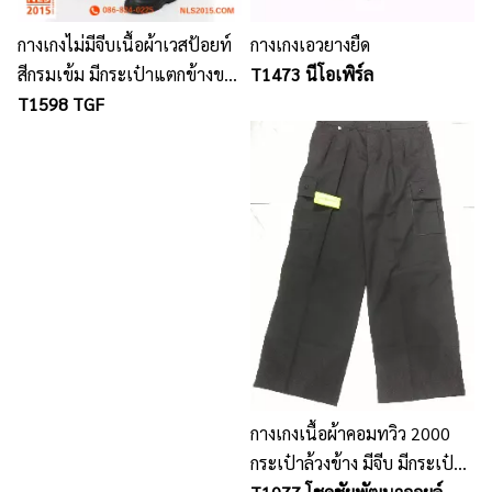
กางเกงไม่มีจีบเนื้อผ้าเวสป้อยท์
กางเกงเอวยางยืด
สีกรมเข้ม มีกระเป๋าแตกข้างขา
T1473 นีโอเพิร์ล
กระเป๋าเจาะหลัง 2 ใบ
T1598 TGF
กางเกงเนื้อผ้าคอมทวิว 2000
กระเป๋าล้วงข้าง มีจีบ มีกระเป๋า