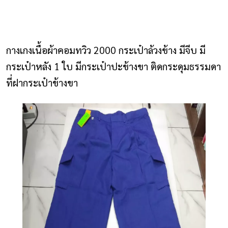
NLS2015.com
หน้าแรก
กางเกงเนื้อผ้าคอมทวิว 2000 กระเป๋าล้วงข้าง มีจีบ มี
ติดต่อเรา
กระเป๋าหลัง 1 ใบ มีกระเป๋าปะข้างขา ติดกระดุมธรรมดา
ที่ฝากระเป๋าข้างขา
รายการโปรด
โปรแกรมออกแบบยูนิฟอร์ม
ยูนิฟอร์ม
เสื้อโปโล
เสื้อเชิ้ต
เสื้อแจ็คเก็ต
เสื้อกั๊ก