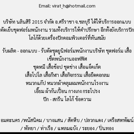
Email: virat_h@hotmail.com
บริษัท นลินสิริ 2015 จำกัด อ.ศรีราชา จ.ชลบุรี ได้ให้บริการออกแบบ
ตัดเย็บชุดฟอร์มพนักงาน รวมทั้งบริการให้คำปรึกษา อีกทั้งยังบริการปัก
โลโก้ด้วยเครื่องปักคอมพิวเตอร์ที่ทันสมัย
รับผลิต - ออกแบบ - รับตัดชุุดยูนิฟอร์มพนักงานบริษัท ชุดฟอร์ม เสื้อ
เชิ้ตพนักงานออฟฟิศ
ชุดหมี เสื้อช้อป ชุดช่าง เสื้อแจ็คเก็ต
เสื้อโปโล เสื้อกีฬา เสื้อกิจกรรม เสื้อยืดคอกลม
หมวกแก๊ป หมวกผ้าคลุมผมพนักงานโรงงาน
เอี๊ยม ผ้ากันเปื้อน กางเกง กระโปรง
ปัก - สกรีน โลโก้ ข้อความ
อมตะนคร /พนัสนิคม / บางแสน / สัตหีบ / ปลวกแดง / เครือสหพัฒน์
/ พัทยา / ท่าเรือ / แหลมฉบัง / ระยอง / ปิ่นทอง