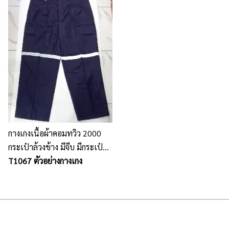
กางเกงเนื้อผ้าคอมทวิว 2000
กระเป๋าล้วงข้าง มีจีบ มีกระเป๋า
หลัง 1 ใบ มีกระเป๋าปะข้างขา
T1067 ตัวอย่างกางเกง
ติดกระดุมธรรมดาที่ฝากระเป๋า
ข้างขา