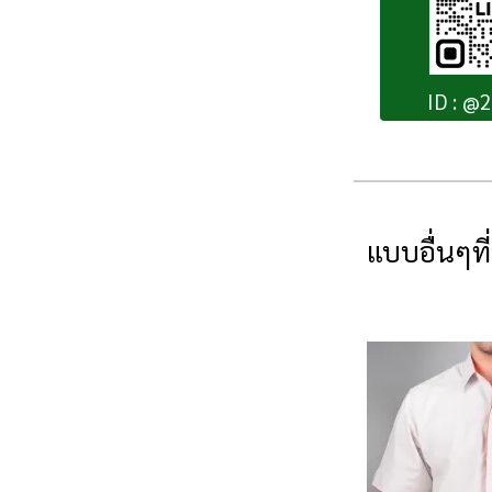
ID : @
แบบอื่นๆที