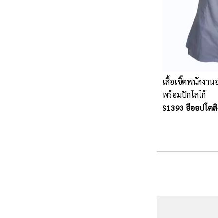
เสื้อเชิ๊ตพนักงา
พร้อมปักโลโก้
S1393 อีออปโตลิง