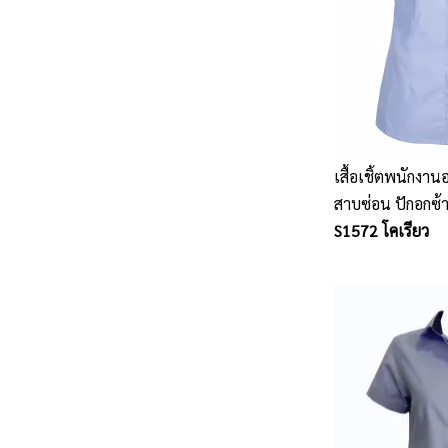
เสื้อเชิ้ตพนักงาน
สาบซ่อน ปักอกซ้า
S1572 โคเรียว