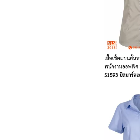
เสื้อเชิ้ตแขนสั้นห
พนักงานออฟฟิศ พ
S1593 บิสมาร์คเ