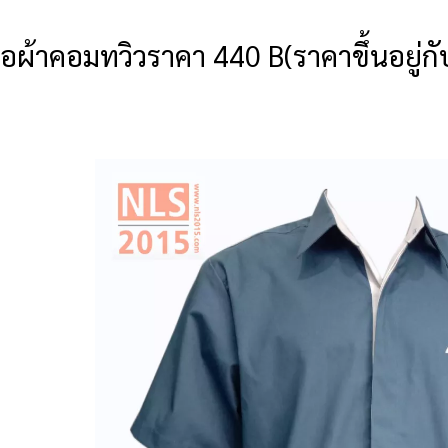
ตเนื้อผ้าคอมทวิวราคา 440 B(ราคาขึ้นอย