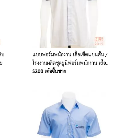
ลิบ
แบบฟอร์มพนักงาน เสื้อเชิ้ตแขนสั้น /
าย
โรงงานผลิตชุดยูนิฟอร์มพนักงาน เสื้อ
โปโล นลินสิริ ชลบุรี
S208 เต๋อจิ้นชาง