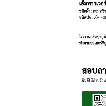
เอ็มพาวเวอร
ชนิดผ้า :
คอมทวิว
ชนิดปก :
เชิ้ต / S
โรงงานผลิตชุดยูน
ทำตามออเดอร์ที่ลู
สอบถาม
ยินดีให้คำปรึกษ