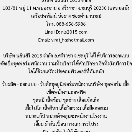
183/81 หมู่ 11 ต.หนองขาม อ.ศรีราชา จ.ชลบุรี 20230 (แหลมฉบัง
เครือสหพัฒน์ บ่อยาง ซอยตำนานชล)
โทร. 088-656-5986
Line ID: nls2015.com
Email: virat_h@hotmail.com
บริษัท นลินสิริ 2015 จำกัด อ.ศรีราชา จ.ชลบุรี ได้ให้บริการออกแบบ
ตัดเย็บชุดฟอร์มพนักงาน รวมทั้งบริการให้คำปรึกษา อีกทั้งยังบริการปัก
โลโก้ด้วยเครื่องปักคอมพิวเตอร์ที่ทันสมัย
รับผลิต - ออกแบบ - รับตัดชุุดยูนิฟอร์มพนักงานบริษัท ชุดฟอร์ม เสื้อ
เชิ้ตพนักงานออฟฟิศ
ชุดหมี เสื้อช้อป ชุดช่าง เสื้อแจ็คเก็ต
เสื้อโปโล เสื้อกีฬา เสื้อกิจกรรม เสื้อยืดคอกลม
หมวกแก๊ป หมวกผ้าคลุมผมพนักงานโรงงาน
เอี๊ยม ผ้ากันเปื้อน กางเกง กระโปรง
ปัก - สกรีน โลโก้ ข้อความ