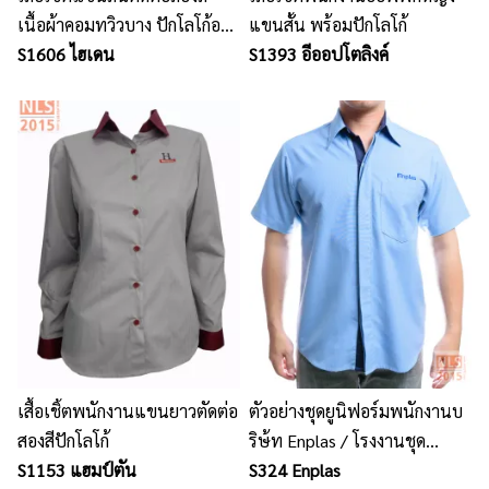
เนื้อผ้าคอมทวิวบาง ปักโลโก้อก
แขนสั้น พร้อมปักโลโก้
ขวา กระเป๋าเจาะอกซ้าย
S1606 ไฮเดน
S1393 อีออปโตลิงค์
เสื้อเชิ้ตพนักงานแขนยาวตัดต่อ
ตัวอย่างชุดยูนิฟอร์มพนักงานบ
สองสีปักโลโก้
ริษ้ท Enplas / โรงงานชุด
S1153 แฮมป์ตัน
ยูนิฟอร์ม เสื้อโปโลพนักงาน
S324 Enplas