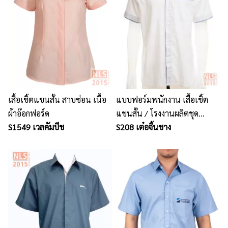
เสื้อเชิ้ตแขนสั้น สาบซ่อน เนื้อ
แบบฟอร์มพนักงาน เสื้อเชิ้ต
ผ้าอ๊อกฟอร์ด
แขนสั้น / โรงงานผลิตชุด
S1549 เวลคัมบีช
ยูนิฟอร์มพนักงาน เสื้อโปโล
S208 เต๋อจิ้นชาง
นลินสิริ ชลบุรี