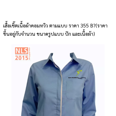
NLS2015.com
หน้าแรก
เสื้อเชิ๊ตเนื้อผ้าคอมทวิว ตามแบบ ราคา 355 B?(ราคา
ติดต่อเรา
ขึ้นอยู่กับจำนวน ขนาดรูปแบบ ปัก และเนื้อผ้า)
รายการโปรด
โปรแกรมออกแบบยูนิฟอร์ม
ยูนิฟอร์ม
เสื้อโปโล
เสื้อเชิ้ต
เสื้อแจ็คเก็ต
เสื้อกั๊ก