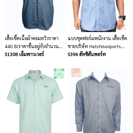
เสื้อเชิ๊ตเนื้อผ้าคอมทวิวราคา
แบบชุดฟอร์มพนักงาน เสื้อเชิ้ต
440 B(ราคาขึ้นอยู่กับจำนวน
ชายบริษัท Hatchisonports
ขนาดรูปแบบ ปัก และเนื้อผ้า)
S1308 เอ็มพาวเวอร์
Thailand
S396 ฮัทชิสันพอร์ท