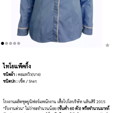
เสื้อยืดคอกลม
กางเกง
ผ้ากันเปื้อน
ชุดคลุมท้อง
หมวก
ไทโยแพ๊คกิ้ง
ชุดหมี
ชนิดผ้า :
คอมทวิว(บาง)
ผลิตภัณฑ์อื่นๆ
ชนิดปก :
เชิ้ต / Shirt
ตัวอย่างปกเสื้อโปโล
ตัวอย่างแขนเสื้อโปโล
โรงงานผลิตชุดยูนิฟอร์มพนักงาน เสื้อโปโลบริษัท นลินสิริ 2015
"รับงานด่วน" ไม่ว่าจะจำนวนน้อย
(ขั้นต่ำ 60 ตัว) หรือจำนวนมากก็
สีผ้า