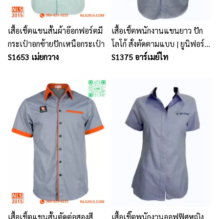
เสื้อเชิ้ตแขนสั้นผ้าอ๊อกฟอร์ตมี
เสื้อเชิ้ตพนักงานแขนยาว ปัก
กระเป๋าอกซ้ายปักเหนือกระเป๋า
โลโก้ สั่งตัดตามแบบ | ยูนิฟอร์ม
S1653 เม่ยกวาง
พนักงาน
S1375 อาร์เมย์ไท
เสื้อเชิ้ตแขนสั้นตัดต่อสองสี
เสื้อเชิ๊ตพนักงานออฟฟิศหญิง