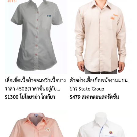
เสื้อเชิ๊ตเนื้อผ้าคอมทวิวเนื้อบาง
ตัวอย่างเสื้อเชิ้ตพนักงานแขน
ราคา 450B(ราคาขึ้นอยู่กับ
ยาว State Group
จำนวน ขนาดรูปแบบ ปัก และ
S1300 โยโกยาม่า โกเกียว
S479 สเตทคอนสตรัคชั่น
เนื้อผ้า)