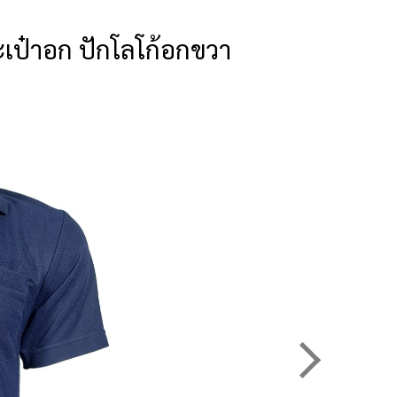
ระเป๋าอก ปักโลโก้อกขวา