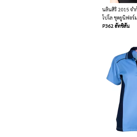
นลินสิริ 2015 จำก
โปโล ชุดยูนิฟอร์ม
พนักงานออฟฟิต ห
P362 ฮัทชิสัน