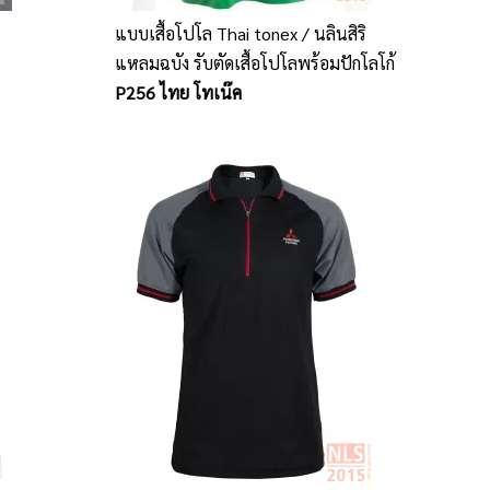
แบบเสื้อโปโล Thai tonex / นลินสิริ
แหลมฉบัง รับตัดเสื้อโปโลพร้อมปักโลโก้
P256 ไทย โทเน๊ค