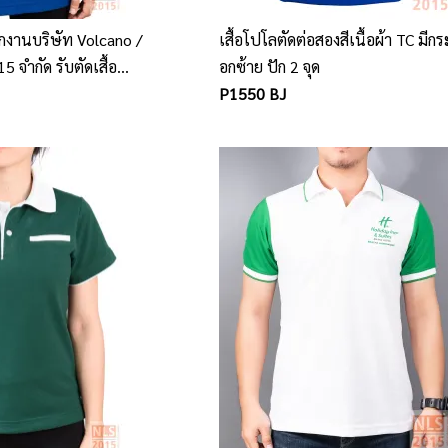
กงานบริษัท Volcano /
เสื้อโปโลตัดต่อสองสีเนื้อผ้า TC มีกร
5 จำกัด รับตัดเสื้อ
อกซ้าย ปัก 2 จุด
ผลิตเสื้อโปโลพนักงาน
P1550 BJ