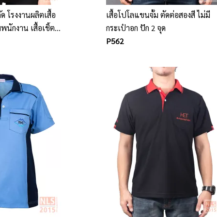
ัด โรงงานผลิตเสื้อ
เสื้อโปโลแขนจั้ม ตัดต่อสองสี ไม่มี
พนักงาน เสื้อเชิ้ต
กระเป๋าอก ปัก 2 จุด
มวกผ้ากันเปื้อน
P562