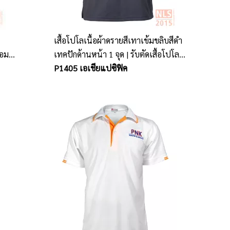
เสื้อโปโลเนื้อผ้าดรายสีเทาเข้มขลิบสีดำ
้อม
เทคปักด้านหน้า 1 จุด | รับตัดเสื้อโปโล
ศรีราชา ชลบุรี
P1405 เอเชียแปซิฟิค