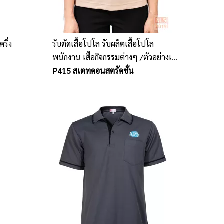
รับตัดเสื้อโปโล รับผลิตเสื้อโปโล
พนักงาน เสื้อกิจกรรมต่างๆ /ตัวอย่างเสื้อ
โปโลพนักงานบริษัท State Group
P415 สเตทคอนสตรัคชั่น