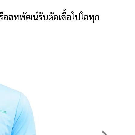
ครือสหพัฒน์รับตัดเสื้อโปโลทุก