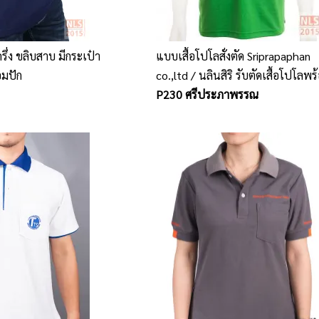
รึ่ง ขลิบสาบ มีกระเป๋า
แบบเสื้อโปโลสั่งตัด Sriprapaphan
อมปัก
co.,ltd / นลินสิริ รับตัดเสื้อโปโลพร
ปักโลโก้
P230 ศรีประภาพรรณ