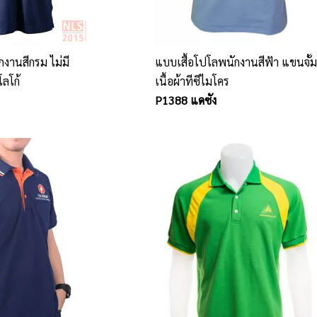
งานสีกรม ไม่มี
แบบเสื้อโปโลพนักงานสีฟ้า แขนจั้มครึ่ง
โลโก้
เนื้อผ้าทีซีไมโคร
P1388 แดซัง