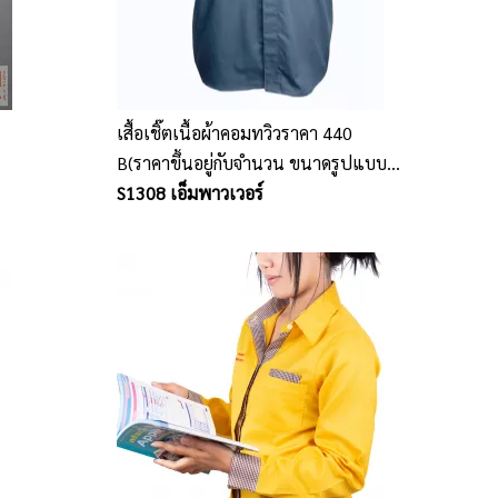
เสื้อเชิ๊ตเนื้อผ้าคอมทวิวราคา 440
B(ราคาขึ้นอยู่กับจำนวน ขนาดรูปแบบ
ปัก และเนื้อผ้า)
S1308 เอ็มพาวเวอร์