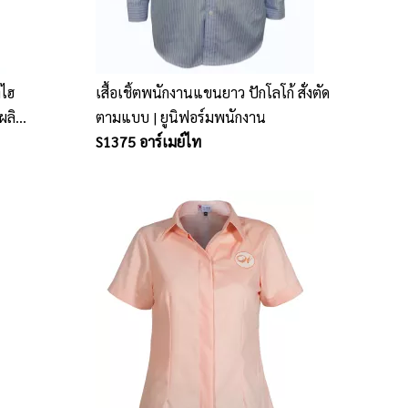
ทไฮ
เสื้อเชิ้ตพนักงานแขนยาว ปักโลโก้ สั่งตัด
บผลิต
ตามแบบ | ยูนิฟอร์มพนักงาน
S1375 อาร์เมย์ไท