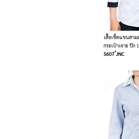
เสื้อเชิ้ตแขนสาม
กระเป๋าเจาะ ปัก 1
S607 ๋JNC