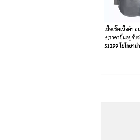
เสื้อเชิ๊ตเนื้อผ้า 
B(ราคาขึ้นอยู่ก
การปัก และเนื้อผ้
S1299 โยโกยาม่า