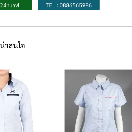
224nuavl
TEL : 0886565986
่น่าสนใจ