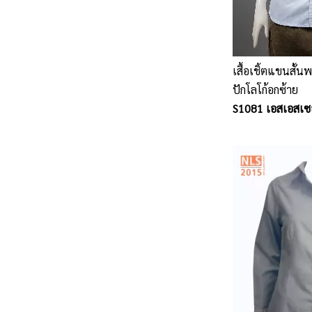
เสื้อเชิ้ตแขนสั้
ปักโลโก้อกซ้าย
S1081 เอสเอสเซอ