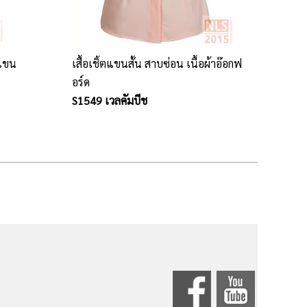
งแขน
เสื้อเชิ้ตแขนสั้น สาบซ่อน เนื้อผ้าอ๊อกฟ
อร์ด
S1549 เวลคัมบีช