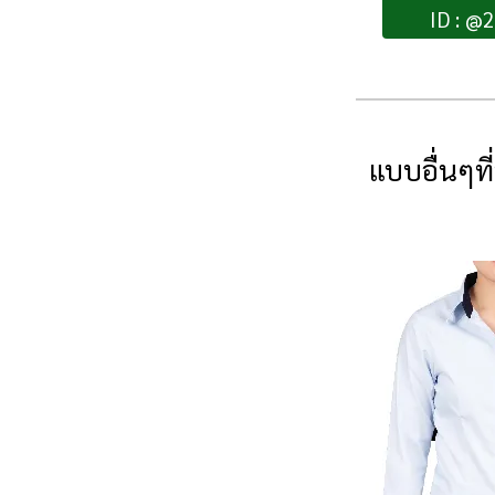
ID : @
แบบอื่นๆที