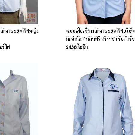
นพนักงานออฟฟิศหญิง
แบบเสื้อเชิ้ตพนักงานออฟฟิศบริษั
มิกจำกัด / นลินสิริ ศรีราชา รับตัดรั
ร์วิส
ชุดยูนิฟอร์มพนักงาน
S438 ไฮมิก