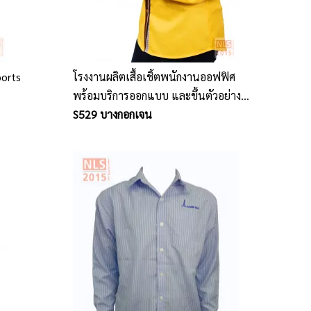
ports
โรงงานผลิตเสื้อเชิ้ตพนักงานออฟฟิศ
พร้อมบริการออกแบบ และขึ้นตัวอย่าง
ให้ฟรี ก่อนผลิตจริง บริษัท นลินสิริ 2015
S529 บางกอกเจน
จำกัด ชลบุรี