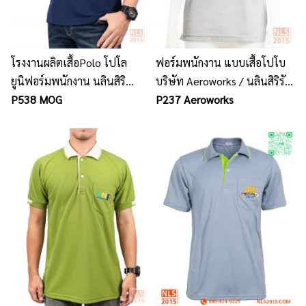
โรงงานผลิตเสื้อPolo โปโล
ฟอร์มพนักงาน แบบเสื้อโปโบ
ยูนิฟอร์มพนักงาน นลินสิริ
บริษัท Aeroworks / นลินสิริรับ
ชลบุรี ศรีราชา บริการออกแบบ
P538 MOG
ตัดยูนิฟอร์มพนักงานทุก
P237 Aeroworks
พร้อมปักโลโก้
ประเภท