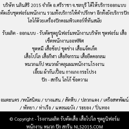
บริษัท นลินสิริ 2015 จำกัด อ.ศรีราชา จ.ชลบุรี ได้ให้บริการออกแบบ
ตัดเย็บชุดฟอร์มพนักงาน รวมทั้งบริการให้คำปรึกษา อีกทั้งยังบริการปัก
โลโก้ด้วยเครื่องปักคอมพิวเตอร์ที่ทันสมัย
รับผลิต - ออกแบบ - รับตัดชุุดยูนิฟอร์มพนักงานบริษัท ชุดฟอร์ม เสื้อ
เชิ้ตพนักงานออฟฟิศ
ชุดหมี เสื้อช้อป ชุดช่าง เสื้อแจ็คเก็ต
เสื้อโปโล เสื้อกีฬา เสื้อกิจกรรม เสื้อยืดคอกลม
หมวกแก๊ป หมวกผ้าคลุมผมพนักงานโรงงาน
เอี๊ยม ผ้ากันเปื้อน กางเกง กระโปรง
ปัก - สกรีน โลโก้ ข้อความ
อมตะนคร /พนัสนิคม / บางแสน / สัตหีบ / ปลวกแดง / เครือสหพัฒน์
/ พัทยา / ท่าเรือ / แหลมฉบัง / ระยอง / ปิ่นทอง
© Copyright - โรงงานผลิต รับตัดเสื้อ เสื้อโปโล ชุดยูนิฟอร์ม
พนักงาน หมวก ปัก สกรีน NLS2015.COM