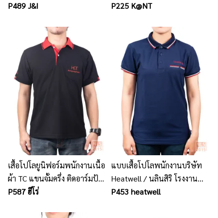
เสื้อโปโล ชุดยูนิฟอร์มพนักงาน
P489 J&I
โปโล ศรีราชา
P225 K@NT
ทุกชนิด
เสื้อโปโลยูนิฟอร์มพนักงานเนื้อ
แบบเสื้อโปโลพนักงานบริษัท
ผ้า TC แขนจั้มครึ่ง ติดอาร์มป้าย
Heatwell / นลินสิริ โรงงาน
เซฟตี้ที่แขนซ้าย
P587 ฮีโร่
ผลิตเสื้อโปโล รับตัดเสื้อโปโล
P453 heatwell
พนักงาน พร้อมปักโลโก้