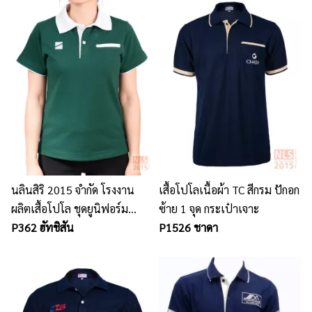
นลินสิริ 2015 จำกัด โรงงาน
เสื้อโปโลเนื้อผ้า TC สีกรม ปักอก
ผลิตเสื้อโปโล ชุดยูนิฟอร์ม
ซ้าย 1 จุด กระเป๋าเจาะ
พนักงาน เสื้อเชิ้ตพนักงานออฟ
P362 ฮัทชิสัน
P1526 ชาดา
ฟิต หมวกผ้ากันเปื้อน