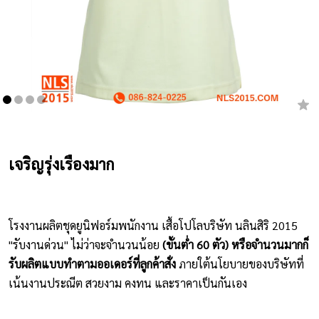
เสื้อยืดคอกลม
กางเกง
ผ้ากันเปื้อน
ชุดคลุมท้อง
หมวก
เจริญรุ่งเรืองมาก
ชุดหมี
ผลิตภัณฑ์อื่นๆ
โรงงานผลิตชุดยูนิฟอร์มพนักงาน เสื้อโปโลบริษัท นลินสิริ 2015
"รับงานด่วน" ไม่ว่าจะจำนวนน้อย
(ขั้นต่ำ 60 ตัว) หรือจำนวนมากก็
ตัวอย่างปกเสื้อโปโล
รับผลิตแบบทำตามออเดอร์ที่ลูกค้าสั่ง
ภายใต้นโยบายของบริษัทที่
เน้นงานประณีต สวยงาม คงทน และราคาเป็นกันเอง
ตัวอย่างแขนเสื้อโปโล
สีผ้า