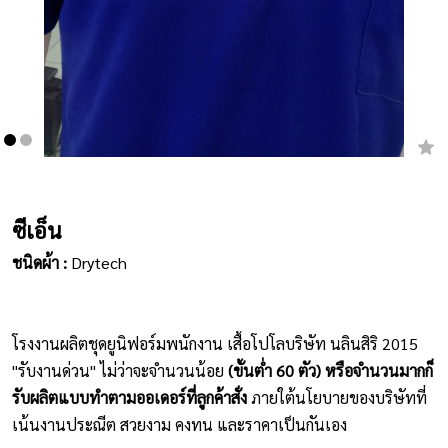
เสื้อยืดคอกลม
กางเกง
ผ้ากันเปื้อน
ชุดคลุมท้อง
หมวก
ซีเอ็น
ชนิดผ้า :
Drytech
ชุดหมี
ผลิตภัณฑ์อื่นๆ
โรงงานผลิตชุดยูนิฟอร์มพนักงาน เสื้อโปโลบริษัท นลินสิริ 2015
ตัวอย่างปกเสื้อโปโล
"รับงานด่วน" ไม่ว่าจะจำนวนน้อย
(ขั้นต่ำ 60 ตัว) หรือจำนวนมากก็
รับผลิตแบบทำตามออเดอร์ที่ลูกค้าสั่ง
ภายใต้นโยบายของบริษัทที่
ตัวอย่างแขนเสื้อโปโล
เน้นงานประณีต สวยงาม คงทน และราคาเป็นกันเอง
สีผ้า