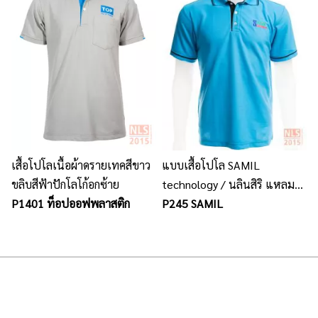
เสื้อโปโลเนื้อผ้าดรายเทคสีขาว
แบบเสื้อโปโล SAMIL
ขลิบสีฟ้าปักโลโก้อกซ้าย
technology / นลินสิริ แหลม
P1401 ท็อปออฟพลาสติก
ฉบัง รับตัดชุดฟอร์มพนักงาน
P245 SAMIL
เสื้อโปโล ปักโลโก้