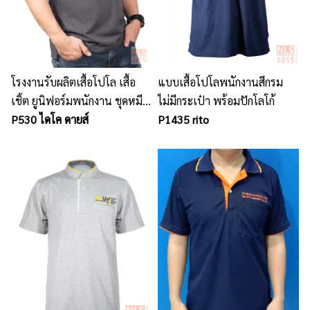
โรงงานรับผลิตเสื้อโปโล เสื้อ
แบบเสื้อโปโลพนักงานสีกรม
เชิ้ต ยูนิฟอร์มพนักงาน ชุดหมี
ไม่มีกระเป๋า พร้อมปักโลโก้
เสื้อช็อป ชลบุรี ศรีราชา
P530 ไดโค ดายส์
P1435 rito