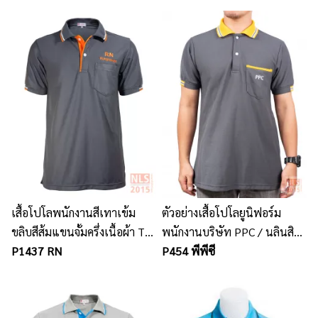
เสื้อโปโลพนักงานสีเทาเข้ม
ตัวอย่างเสื้อโปโลยูนิฟอร์ม
ขลิบสีส้มแขนจั้มครึ่งเนื้อผ้า TK
พนักงานบริษัท PPC / นลินสิริ
micro พร้อมปักโลโก้
P1437 RN
โรงงานผลิตเสื้อโปโลพนักงาน
P454 พีพีซี
รับตัดยูนิฟอร์มพนักงาน