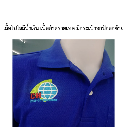
NLS2015.com
หน้าแรก
เสื้อโปโลสีน้ำเงิน เนื้อผ้าดรายเทค มีกระเป๋าอกปักอกซ้าย
ติดต่อเรา
รายการโปรด
โปรแกรมออกแบบยูนิฟอร์ม
ยูนิฟอร์ม
เสื้อโปโล
เสื้อเชิ้ต
เสื้อแจ็คเก็ต
เสื้อกั๊ก