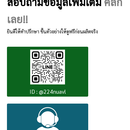
สอบถามข้อมูลเพิ่มเติม
คลิ๊ก
เลย!!
ยินดีให้คำปรึกษา ขึ้นตัวอย่างให้ดูฟรีก่อนผลิตจริง
ID : @224nuavl