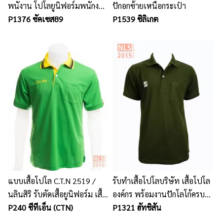
พนังาน โปโลยูนิฟอร์มพนักงาน
ปักอกซ้ายเหนือกระเป๋า
พร้อมปักโลโก้
P1376 ซัคเซส89
P1539 ซิลิเกต
แบบเสื้อโปโล C.T.N 2519 /
รับทำเสื้อโปโลบริษัท เสื้อโปโล
นลินสิริ รับตัดเสื้อยูนิฟอร์ม เสื้อ
องค์กร พร้อมงานปักโลโก้ครบ
โปโล พร้อมปักโลโก้
P240 ซีทีเอ็น (CTN)
เซ็ต
P1321 ฮัทชิสัน