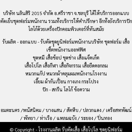
บริษัท นลินสิริ 2015 จำกัด อ.ศรีราชา จ.ชลบุรี ได้ให้บริการออกแบบ
ตัดเย็บชุดฟอร์มพนักงาน รวมทั้งบริการให้คำปรึกษา อีกทั้งยังบริการปัก
โลโก้ด้วยเครื่องปักคอมพิวเตอร์ที่ทันสมัย
รับผลิต - ออกแบบ - รับตัดชุุดยูนิฟอร์มพนักงานบริษัท ชุดฟอร์ม เสื้อ
เชิ้ตพนักงานออฟฟิศ
ชุดหมี เสื้อช้อป ชุดช่าง เสื้อแจ็คเก็ต
เสื้อโปโล เสื้อกีฬา เสื้อกิจกรรม เสื้อยืดคอกลม
หมวกแก๊ป หมวกผ้าคลุมผมพนักงานโรงงาน
เอี๊ยม ผ้ากันเปื้อน กางเกง กระโปรง
ปัก - สกรีน โลโก้ ข้อความ
อมตะนคร /พนัสนิคม / บางแสน / สัตหีบ / ปลวกแดง / เครือสหพัฒน์
/ พัทยา / ท่าเรือ / แหลมฉบัง / ระยอง / ปิ่นทอง
© Copyright - โรงงานผลิต รับตัดเสื้อ เสื้อโปโล ชุดยูนิฟอร์ม