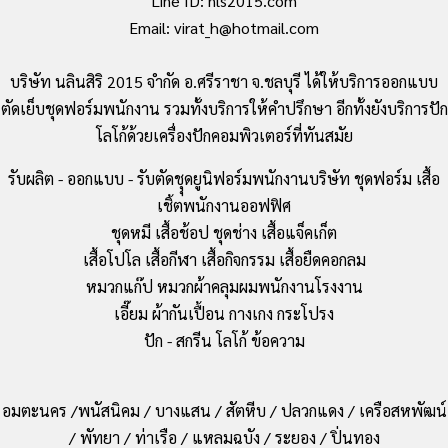
Line ID: nls2015.com
Email: virat_h@hotmail.com
บริษัท นลินสิริ 2015 จำกัด อ.ศรีราชา จ.ชลบุรี ได้ให้บริการออกแบบ
ตัดเย็บชุดฟอร์มพนักงาน รวมทั้งบริการให้คำปรึกษา อีกทั้งยังบริการปัก
โลโก้ด้วยเครื่องปักคอมพิวเตอร์ที่ทันสมัย
รับผลิต - ออกแบบ - รับตัดชุุดยูนิฟอร์มพนักงานบริษัท ชุดฟอร์ม เสื้อ
เชิ้ตพนักงานออฟฟิศ
ชุดหมี เสื้อช้อป ชุดช่าง เสื้อแจ็คเก็ต
เสื้อโปโล เสื้อกีฬา เสื้อกิจกรรม เสื้อยืดคอกลม
หมวกแก๊ป หมวกผ้าคลุมผมพนักงานโรงงาน
เอี๊ยม ผ้ากันเปื้อน กางเกง กระโปรง
ปัก - สกรีน โลโก้ ข้อความ
อมตะนคร /พนัสนิคม / บางแสน / สัตหีบ / ปลวกแดง / เครือสหพัฒน์
/ พัทยา / ท่าเรือ / แหลมฉบัง / ระยอง / ปิ่นทอง