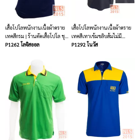
เสื้อโปโลพนักงานเนื้อผ้าดราย
เสื้อโปโลพนักงานเนื้อผ้าดราย
เทคสีกรม | ร้านตัดเสื้อโปโล ชุด
เทคสีเทาเข้มขลิบส้มไม่มี
พนักงาน
P1262 โลจิสออล
กระเป๋าปักอกซ้าย
P1292 โนวัส