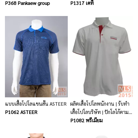
co.,ltd / นลินสิริรับตัดรับผลิต
P368 Pankaew group
กับจำนวน ขนาดรูปแบบการปัก
P1317 เคที
เสื้อโปโลพนักงาน
และเนื้อผ้า)
แบบเสื้อโปโลแขนสั้น ASTEER
ผลิตเสื้อโปโลพนักงาน | รับทำ
P1062 ASTEER
เสื้อโปโลบริษัท | ปักโลโก้ตาม
สั่ง
P1082 พรีเมียม