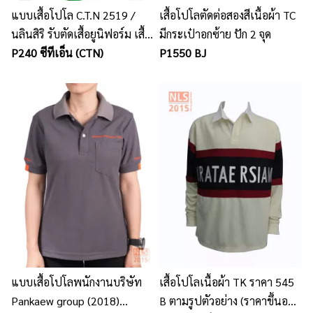
แบบเสื้อโปโล C.T.N 2519 /
เสื้อโปโลตัดต่อสองสีเนื้อผ้า TC
นลินสิริ รับตัดเสื้อยูนิฟอร์ม เสื้อ
มีกระเป๋าอกซ้าย ปัก 2 จุด
โปโล พร้อมปักโลโก้
P240 ซีทีเอ็น (CTN)
P1550 BJ
แบบเสื้อโปโลพนักงานบริษัท
เสื้อโปโลเนื้อผ้า TK ราคา 545
Pankaew group (2018)
B ตามรูปตัวอย่าง (ราคาขึ้นอยู่