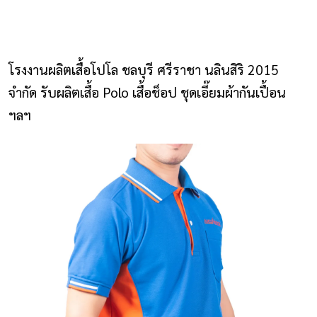
NLS2015.com
หน้าแรก
โรงงานผลิตเสื้อโปโล ชลบุรี ศรีราชา นลินสิริ 2015
ติดต่อเรา
จำกัด รับผลิตเสื้อ Polo เสื้อช็อป ชุดเอี๊ยมผ้ากันเปื้อน
ฯลฯ
รายการโปรด
โปรแกรมออกแบบยูนิฟอร์ม
ยูนิฟอร์ม
เสื้อโปโล
เสื้อเชิ้ต
เสื้อแจ็คเก็ต
เสื้อกั๊ก