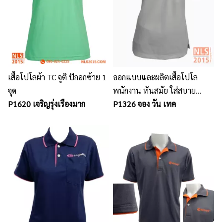
เสื้อโปโลผ้า TC จูติ ปักอกซ้าย 1
ออกแบบและผลิตเสื้อโปโล
จุด
พนักงาน ทันสมัย ใส่สบาย
P1620 เจริญรุ่งเรืองมาก
เหมาะกับองค์กร
P1326 จอง วัน เทค