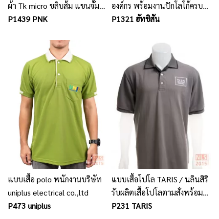
ผ้า Tk micro ขลิบส้ม แขนจั้ม
องค์กร พร้อมงานปักโลโก้ครบ
ปักสามจุด
P1439 PNK
เซ็ต
P1321 ฮัทชิสัน
แบบเสื้อ polo พนักงานบริษัท
แบบเสื้อโปโล TARIS / นลินสิริ
uniplus electrical co.,ltd
รับผลิตเสื้อโปโลตามสั่งพร้อม
P473 uniplus
ปักโลโก้
P231 TARIS