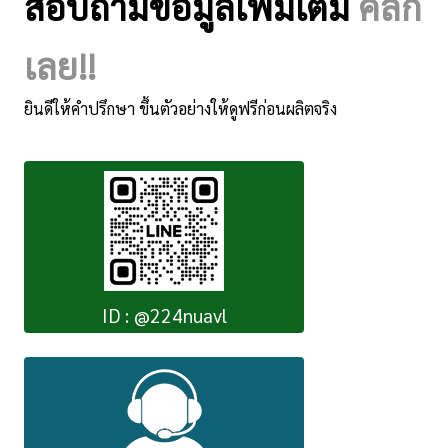
สอบถามข้อมูลเพิ่มเติม
คลิ๊ก
เลย!!
ยินดีให้คำปรึกษา ขึ้นตัวอย่างให้ดูฟรีก่อนผลิตจริง
ID : @224nuavl