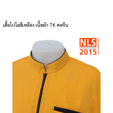
NLS2015.com
หน้าแรก
เสื้อโปโลสีเหลือง เนื้อผ้า TK คอจีน
ติดต่อเรา
รายการโปรด
โปรแกรมออกแบบยูนิฟอร์ม
ยูนิฟอร์ม
เสื้อโปโล
เสื้อเชิ้ต
เสื้อแจ็คเก็ต
เสื้อกั๊ก