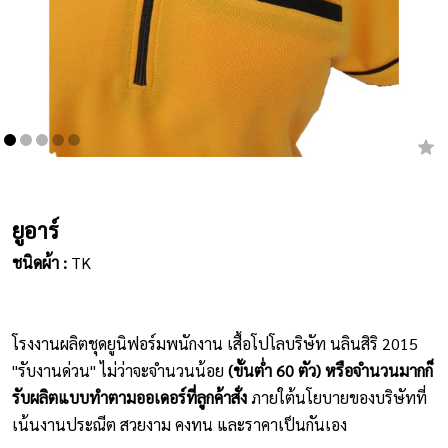
เสื้อยืดคอกลม
กางเกง
ผ้ากันเปื้อน
ชุดคลุมท้อง
หมวก
ยูอาร์
ชนิดผ้า :
TK
ชุดหมี
ผลิตภัณฑ์อื่นๆ
โรงงานผลิตชุดยูนิฟอร์มพนักงาน เสื้อโปโลบริษัท นลินสิริ 2015
ตัวอย่างปกเสื้อโปโล
"รับงานด่วน" ไม่ว่าจะจำนวนน้อย
(ขั้นต่ำ 60 ตัว) หรือจำนวนมากก็
รับผลิตแบบทำตามออเดอร์ที่ลูกค้าสั่ง
ภายใต้นโยบายของบริษัทที่
ตัวอย่างแขนเสื้อโปโล
เน้นงานประณีต สวยงาม คงทน และราคาเป็นกันเอง
สีผ้า