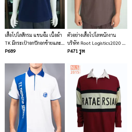
เสื้อโปโลสีกรม แขนจั้ม เนื้อผ้า
ตัวอย่างเสื้อโปโลพนักงาน
TK มีกระเป๋าอกปักอกซ้ายและ
บริษัท Root Logistics2020 /
ด้านหลัง
P689
นลินสิริ รับตัด รับผลิตเสื้อโปโล
P471 รูท
ทุกชนิด