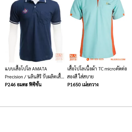
แบบเสื้อโปโล AMATA
เสื้อโปโลเนื้อผ้า TC microตัดต่อ
Precision / นลินสิริ รับผลิตเสื้อ
สองสี ใส่สบาย
โปโลทุกแบบ พร้อมปักโลโก้
P246 อมตะ ฟิซิชั่น
P1650 เม่ยกวาง