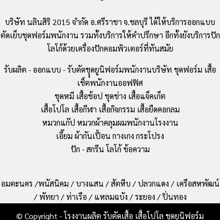
บริษัท นลินสิริ 2015 จำกัด อ.ศรีราชา จ.ชลบุรี ได้ให้บริการออกแบบ
ตัดเย็บชุดฟอร์มพนักงาน รวมทั้งบริการให้คำปรึกษา อีกทั้งยังบริการปัก
โลโก้ด้วยเครื่องปักคอมพิวเตอร์ที่ทันสมัย
รับผลิต - ออกแบบ - รับตัดชุุดยูนิฟอร์มพนักงานบริษัท ชุดฟอร์ม เสื้อ
เชิ้ตพนักงานออฟฟิศ
ชุดหมี เสื้อช้อป ชุดช่าง เสื้อแจ็คเก็ต
เสื้อโปโล เสื้อกีฬา เสื้อกิจกรรม เสื้อยืดคอกลม
หมวกแก๊ป หมวกผ้าคลุมผมพนักงานโรงงาน
เอี๊ยม ผ้ากันเปื้อน กางเกง กระโปรง
ปัก - สกรีน โลโก้ ข้อความ
อมตะนคร /พนัสนิคม / บางแสน / สัตหีบ / ปลวกแดง / เครือสหพัฒน์
/ พัทยา / ท่าเรือ / แหลมฉบัง / ระยอง / ปิ่นทอง
© Copyright - โรงงานผลิต รับตัดเสื้อ เสื้อโปโล ชุดยูนิฟอร์ม