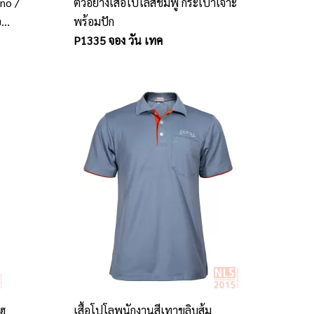
no /
ตัวอย่างเสื้อโปโลสีชมพู กระเป๋าเจาะ
อ
พร้อมปัก
กงาน
P1335 จอง วัน เทค
โฮ
เสื้อโปโลพนักงานสีเทาขลิบส้ม