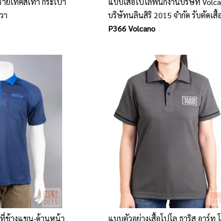
ดรายเทคสีเทา กระเป๋า
แบบเสื้อโปโลพนักงานบริษัท Volca
วา
บริษัทนลินสิริ 2015 จำกัด รับตัดเสื้
โปโลพนักงาน รับผลิตเสื้อโปโลพนั
P366 Volcano
ีที่ข้างแขน-ด้านหน้า
แบบตัวอย่างเสื้อโปโล ธาริส อาร์ท 