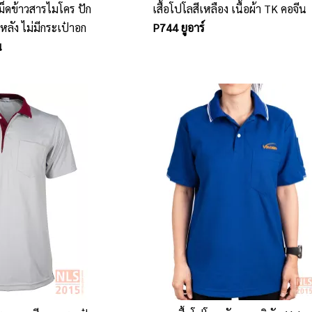
 เม็ดข้าวสารไมโคร ปัก
เสื้อโปโลสีเหลือง เนื้อผ้า TK คอจีน
ลัง ไม่มีกระเป๋าอก
P744 ยูอาร์
น