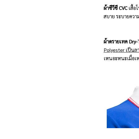
ผ้าซีวีซี CVC
เสื้
สบาย ระบายความร้
ผ้าดรายเทค Dry-
Polyester เป็นลา
เหนอะหนะเมื่อเหง