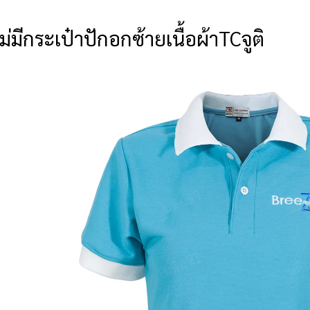
ม่มีกระเป๋าปักอกซ้ายเนื้อผ้าTCจูติ