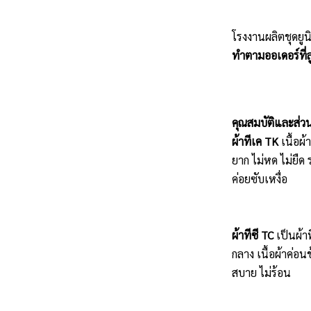
โรงงานผลิตชุดยูน
ทำตามออเดอร์ที่ลู
คุณสมบัติและส่ว
ผ้าทีเค TK
เนื้อผ
ยาก ไม่หด ไม่ยืด 
ค่อยซับเหงื่อ
ผ้าทีซี TC
เป็นผ้า
กลาง เนื้อผ้าค่อน
สบาย ไม่ร้อน