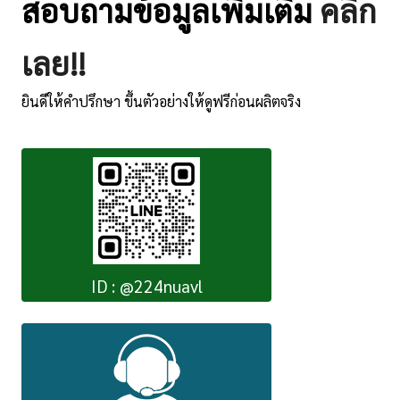
สอบถามข้อมูลเพิ่มเติม
คลิ๊ก
เลย!!
ยินดีให้คำปรึกษา ขึ้นตัวอย่างให้ดูฟรีก่อนผลิตจริง
ID : @224nuavl