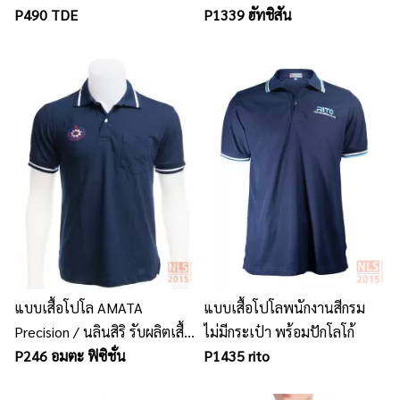
ผลิตยูนิฟอร์มพนักงาน เสื้อ
P490 TDE
P1339 ฮัทชิสัน
โปโล พร้อมปักโลโก้
แบบเสื้อโปโล AMATA
แบบเสื้อโปโลพนักงานสีกรม
Precision / นลินสิริ รับผลิตเสื้อ
ไม่มีกระเป๋า พร้อมปักโลโก้
โปโลทุกแบบ พร้อมปักโลโก้
P246 อมตะ ฟิซิชั่น
P1435 rito