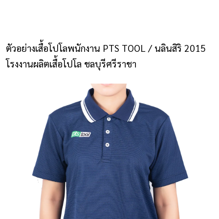
NLS2015.com
หน้าแรก
ตัวอย่างเสื้อโปโลพนักงาน PTS TOOL / นลินสิริ 2015
ติดต่อเรา
โรงงานผลิตเสื้อโปโล ชลบุรีศรีราชา
รายการโปรด
โปรแกรมออกแบบยูนิฟอร์ม
ยูนิฟอร์ม
เสื้อโปโล
เสื้อเชิ้ต
เสื้อแจ็คเก็ต
เสื้อกั๊ก