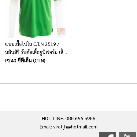
แบบเสื้อโปโล C.T.N 2519 /
นลินสิริ รับตัดเสื้อยูนิฟอร์ม เสื้อ
โปโล พร้อมปักโลโก้
P240 ซีทีเอ็น (CTN)
HOT LINE: 088 656 5986
Email: virat_h@hotmail.com