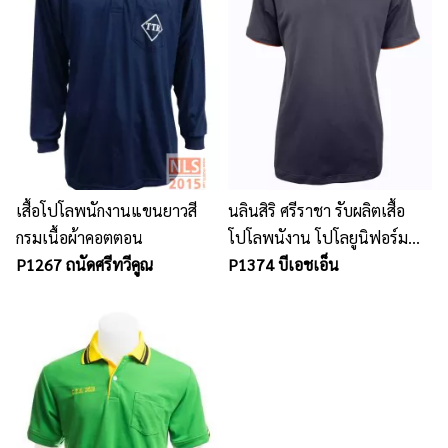
เสื้อโปโลพนักงานแขนยาวสี
นลินสิริ ศรีราชา รับผลิตเสื้อ
กรมเนื้อผ้าคอตตอน
โปโลพนังาน โปโลยูนิฟอร์ม
P1267 ถนัดศรีทวีคูณ
พนักงาน พร้อมปักโลโก้
P1374 บีเอชเอ็น