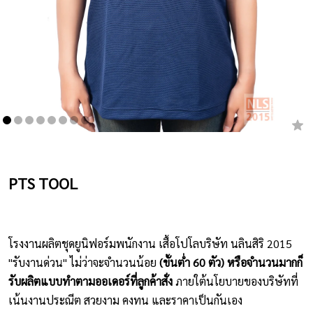
เสื้อยืดคอกลม
กางเกง
ผ้ากันเปื้อน
ชุดคลุมท้อง
หมวก
PTS TOOL
ชุดหมี
ผลิตภัณฑ์อื่นๆ
โรงงานผลิตชุดยูนิฟอร์มพนักงาน เสื้อโปโลบริษัท นลินสิริ 2015
ตัวอย่างปกเสื้อโปโล
"รับงานด่วน" ไม่ว่าจะจำนวนน้อย
(ขั้นต่ำ 60 ตัว) หรือจำนวนมากก็
ตัวอย่างแขนเสื้อโปโล
รับผลิตแบบทำตามออเดอร์ที่ลูกค้าสั่ง
ภายใต้นโยบายของบริษัทที่
เน้นงานประณีต สวยงาม คงทน และราคาเป็นกันเอง
สีผ้า