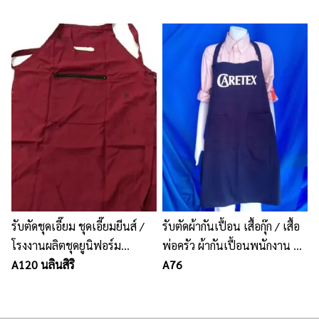
จ.ชลบุรี
รับตัดชุดเอี๊ยม ชุดเอี๊ยมยีนส์ /
รับตัดผ้ากันเปื้อน เสื้อกุ๊ก / เสื้อ
โรงงานผลิตชุดยูนิฟอร์ม
พ่อครัว ผ้ากันเปื้อนพนักงาน รับ
พนักงาน เสื้อโปโล นลินสิริ
A120 นลินสิริ
ตัดชุดฟอร์มทุกชนิด
A76
ชลบุรี