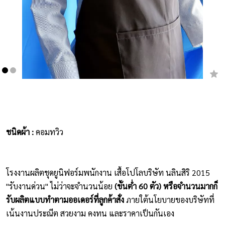
เสื้อยืดคอกลม
กางเกง
ผ้ากันเปื้อน
ชุดคลุมท้อง
หมวก
ชนิดผ้า :
คอมทวิว
ชุดหมี
ผลิตภัณฑ์อื่นๆ
โรงงานผลิตชุดยูนิฟอร์มพนักงาน เสื้อโปโลบริษัท นลินสิริ 2015
ตัวอย่างปกเสื้อโปโล
"รับงานด่วน" ไม่ว่าจะจำนวนน้อย
(ขั้นต่ำ 60 ตัว) หรือจำนวนมากก็
รับผลิตแบบทำตามออเดอร์ที่ลูกค้าสั่ง
ภายใต้นโยบายของบริษัทที่
ตัวอย่างแขนเสื้อโปโล
เน้นงานประณีต สวยงาม คงทน และราคาเป็นกันเอง
สีผ้า