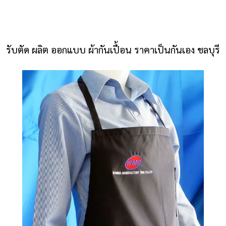
NLS2015.com
หน้าแรก
รับตัด ผลิต ออกแบบ ผ้ากันเปื้อน ราคาเป็นกันเอง ชลบุรี
ติดต่อเรา
รายการโปรด
โปรแกรมออกแบบยูนิฟอร์ม
ยูนิฟอร์ม
เสื้อโปโล
เสื้อเชิ้ต
เสื้อแจ็คเก็ต
เสื้อกั๊ก