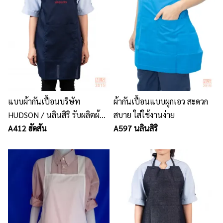
แบบผ้ากันเปื้อนบริษัท
ผ้ากันเปื้อนแบบผูกเอว สะดวก
HUDSON / นลินสิริ รับผลิตผ้า
สบาย ใส่ใช้งานง่าย
กันเปื้อน
A412 ฮัดสัน
A597 นลินสิริ