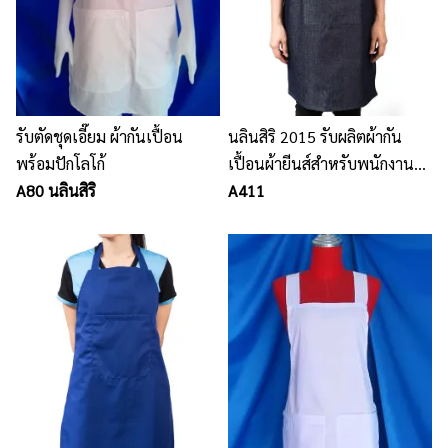
รับตัดชุดเอี๊ยม ผ้ากันเปื้อน
นลินสิริ 2015 รับผลิตผ้ากัน
พร้อมปักโลโก้
เปื้อนผ้ายีนส์สำหรับพนักงาน
A80 นลินสิริ
โรงงาน ผ้ากันเปื้อนทุกชนิด
A411