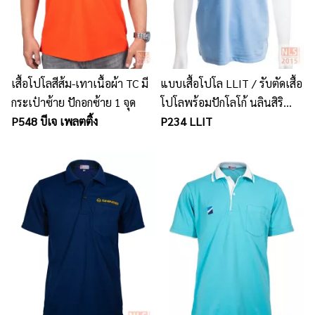
เสื้อโปโลสีส้ม-เทาเนื้อผ้า TC มี
แบบเสื้อโปโล LLIT / รับตัดเสื้อ
กระเป๋าซ้าย ปักอกซ้าย 1 จุด
โปโลพร้อมปักโลโก้ นลินสิริ
P548 บีเจ เพลตติ้ง
แหลมฉบัง เครือสหพัฒน์
P234 LLIT