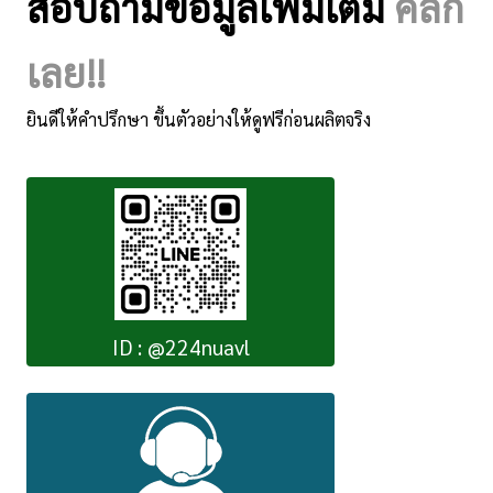
สอบถามข้อมูลเพิ่มเติม
คลิ๊ก
เลย!!
ยินดีให้คำปรึกษา ขึ้นตัวอย่างให้ดูฟรีก่อนผลิตจริง
ID : @224nuavl