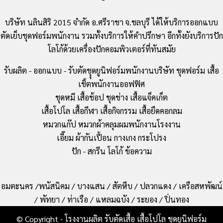
บริษัท นลินสิริ 2015 จำกัด อ.ศรีราชา จ.ชลบุรี ได้ให้บริการออกแบบ
ตัดเย็บชุดฟอร์มพนักงาน รวมทั้งบริการให้คำปรึกษา อีกทั้งยังบริการปัก
โลโก้ด้วยเครื่องปักคอมพิวเตอร์ที่ทันสมัย
รับผลิต - ออกแบบ - รับตัดชุุดยูนิฟอร์มพนักงานบริษัท ชุดฟอร์ม เสื้อ
เชิ้ตพนักงานออฟฟิศ
ชุดหมี เสื้อช้อป ชุดช่าง เสื้อแจ็คเก็ต
เสื้อโปโล เสื้อกีฬา เสื้อกิจกรรม เสื้อยืดคอกลม
หมวกแก๊ป หมวกผ้าคลุมผมพนักงานโรงงาน
เอี๊ยม ผ้ากันเปื้อน กางเกง กระโปรง
ปัก - สกรีน โลโก้ ข้อความ
อมตะนคร /พนัสนิคม / บางแสน / สัตหีบ / ปลวกแดง / เครือสหพัฒน์
/ พัทยา / ท่าเรือ / แหลมฉบัง / ระยอง / ปิ่นทอง
© Copyright - โรงงานผลิต รับตัดเสื้อ เสื้อโปโล ชุดยูนิฟอร์ม