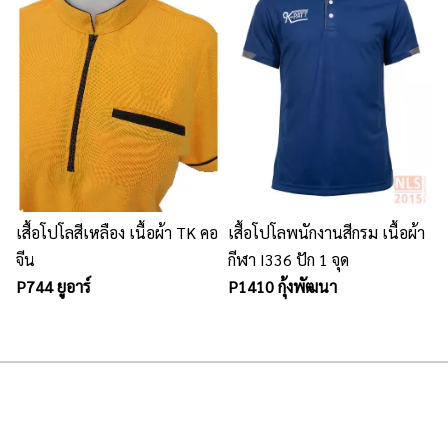
เสื้อโปโลสีเหลือง เนื้อผ้า TK คอ
เสื้อโปโลพนักงานสีกรม เนื้อผ้า
จีน
กีฬา I336 ปัก 1 จุด
P744 ยูอาร์
P1410 กุ้งพัฒนา