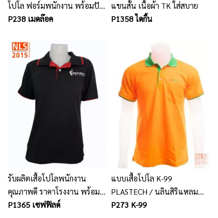
โปโล ฟอร์มพนักงาน พร้อมปัก
แขนสั้น เนื้อผ้า TK ใส่สบาย
โลโก้
P238 เมดล๊อค
P1358 ไดกิ้น
รับผลิตเสื้อโปโลพนักงาน
แบบเสื้อโปโล K-99
คุณภาพดี ราคาโรงงาน พร้อม
PLASTECH / นลินสิริแหลม
ปักโลโก้
P1365 เซฟฟิลด์
ฉบัง รับตัดเสื้อโปโลตามสั่ง
P273 K-99
พร้อมปักโลโก้ ปักตัวอักษร