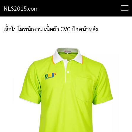
NLS2015.com
NLS2015.com
หน้าแรก
เสื้อโปโลพนักงาน เนื้อผ้า CVC ปักหน้าหลัง
ติดต่อเรา
รายการโปรด
โปรแกรมออกแบบยูนิฟอร์ม
ยูนิฟอร์ม
เสื้อโปโล
เสื้อเชิ้ต
เสื้อแจ็คเก็ต
เสื้อกั๊ก