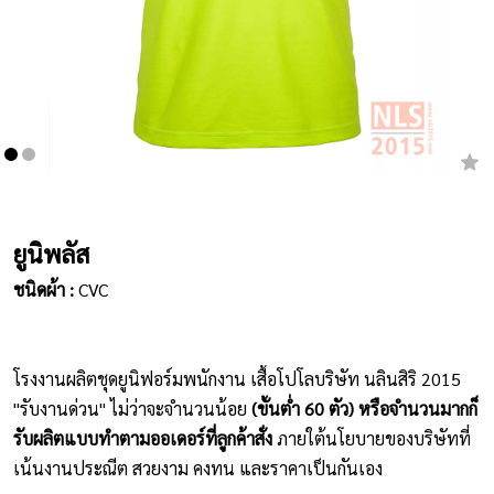
เสื้อยืดคอกลม
กางเกง
ผ้ากันเปื้อน
ชุดคลุมท้อง
หมวก
ยูนิพลัส
ชนิดผ้า :
CVC
ชุดหมี
ผลิตภัณฑ์อื่นๆ
โรงงานผลิตชุดยูนิฟอร์มพนักงาน เสื้อโปโลบริษัท นลินสิริ 2015
ตัวอย่างปกเสื้อโปโล
"รับงานด่วน" ไม่ว่าจะจำนวนน้อย
(ขั้นต่ำ 60 ตัว) หรือจำนวนมากก็
รับผลิตแบบทำตามออเดอร์ที่ลูกค้าสั่ง
ภายใต้นโยบายของบริษัทที่
ตัวอย่างแขนเสื้อโปโล
เน้นงานประณีต สวยงาม คงทน และราคาเป็นกันเอง
สีผ้า