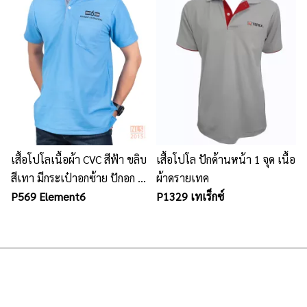
เสื้อโปโลเนื้อผ้า CVC สีฟ้า ขลิบ
เสื้อโปโล ปักด้านหน้า 1 จุด เนื้อ
สีเทา มีกระเป๋าอกซ้าย ปักอก 1
ผ้าดรายเทค
จุด
P569 Element6
P1329 เทเร็กซ์