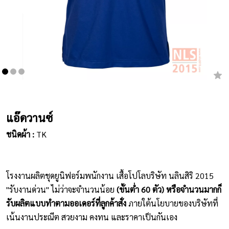
เสื้อยืดคอกลม
กางเกง
ผ้ากันเปื้อน
ชุดคลุมท้อง
หมวก
แอ๊ดวานซ์
ชนิดผ้า :
TK
ชุดหมี
ผลิตภัณฑ์อื่นๆ
โรงงานผลิตชุดยูนิฟอร์มพนักงาน เสื้อโปโลบริษัท นลินสิริ 2015
ตัวอย่างปกเสื้อโปโล
"รับงานด่วน" ไม่ว่าจะจำนวนน้อย
(ขั้นต่ำ 60 ตัว) หรือจำนวนมากก็
รับผลิตแบบทำตามออเดอร์ที่ลูกค้าสั่ง
ภายใต้นโยบายของบริษัทที่
ตัวอย่างแขนเสื้อโปโล
เน้นงานประณีต สวยงาม คงทน และราคาเป็นกันเอง
สีผ้า