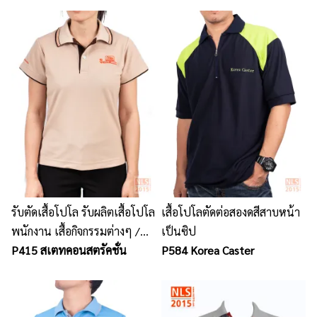
รับตัดเสื้อโปโล รับผลิตเสื้อโปโล
เสื้อโปโลตัดต่อสองดสีสาบหน้า
พนักงาน เสื้อกิจกรรมต่างๆ /
เป็นซิป
ตัวอย่างเสื้อโปโลพนักงาน
P415 สเตทคอนสตรัคชั่น
P584 Korea Caster
บริษัท State Group