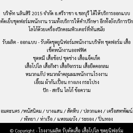
บริษัท นลินสิริ 2015 จำกัด อ.ศรีราชา จ.ชลบุรี ได้ให้บริการออกแบบ
ตัดเย็บชุดฟอร์มพนักงาน รวมทั้งบริการให้คำปรึกษา อีกทั้งยังบริการปัก
โลโก้ด้วยเครื่องปักคอมพิวเตอร์ที่ทันสมัย
รับผลิต - ออกแบบ - รับตัดชุุดยูนิฟอร์มพนักงานบริษัท ชุดฟอร์ม เสื้อ
เชิ้ตพนักงานออฟฟิศ
ชุดหมี เสื้อช้อป ชุดช่าง เสื้อแจ็คเก็ต
เสื้อโปโล เสื้อกีฬา เสื้อกิจกรรม เสื้อยืดคอกลม
หมวกแก๊ป หมวกผ้าคลุมผมพนักงานโรงงาน
เอี๊ยม ผ้ากันเปื้อน กางเกง กระโปรง
ปัก - สกรีน โลโก้ ข้อความ
อมตะนคร /พนัสนิคม / บางแสน / สัตหีบ / ปลวกแดง / เครือสหพัฒน์
/ พัทยา / ท่าเรือ / แหลมฉบัง / ระยอง / ปิ่นทอง
© Copyright - โรงงานผลิต รับตัดเสื้อ เสื้อโปโล ชุดยูนิฟอร์ม