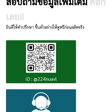
สอบถามข้อมูลเพิ่มเติม
คลิ๊ก
เลย!!
ยินดีให้คำปรึกษา ขึ้นตัวอย่างให้ดูฟรีก่อนผลิตจริง
ID : @224nuavl