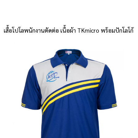
NLS2015.com
หน้าแรก
เสื้อโปโลพนักงานตัดต่อ เนื้อผ้า TKmicro พร้อมปักโลโก้
ติดต่อเรา
รายการโปรด
โปรแกรมออกแบบยูนิฟอร์ม
ยูนิฟอร์ม
เสื้อโปโล
เสื้อเชิ้ต
เสื้อแจ็คเก็ต
เสื้อกั๊ก