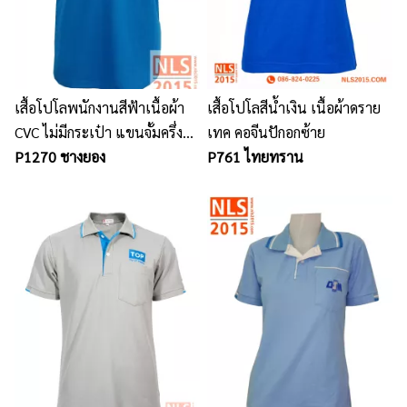
เสื้อโปโลพนักงานสีฟ้าเนื้อผ้า
เสื้อโปโลสีน้ำเงิน เนื้อผ้าดราย
CVC ไม่มีกระเป๋า แขนจั้มครึ่ง
เทค คอจีนปักอกซ้าย
ปักอกซ้าย
P1270 ชางยอง
P761 ไทยทราน