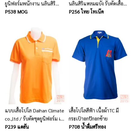
ยูนิฟอร์มพนักงาน นลินสิริ
นลินสิริแหลมฉบัง รับตัดเสื้อ
ชลบุรี ศรีราชา บริการออกแบบ
P538 MOG
โปโลพร้อมปักโลโก้
P256 ไทย โทเน๊ค
พร้อมปักโลโก้
แบบเสื้อโปโล Daihan Climate
เสื้อโปโลสีฟ้า เนื้อผ้าTC มี
co.,ltd / รับตัดชุดยูนิฟอร์ม เสื้อ
กระเป๋าอกปักอกซ้าย
โปโลพร้อมปักโลโก้ ศรีราชา
P239 แดฮัน
P708 น้ำดื่มศรีทอง
แหลมฉบัง