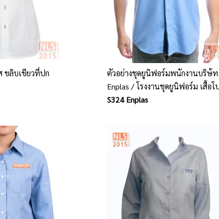
ส ขลิบเขียวที่ปก
ตัวอย่างชุดยูนิฟอร์มพนักงานบริษ้ท
Enplas / โรงงานชุดยูนิฟอร์ม เสื้อโ
พนักงาน นลินสิริ ศรีราชา ชลบุรี
S324 Enplas