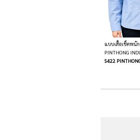
แบบเสื้อเชิ้ตพน
PINTHONG IND
S422 PINTHON