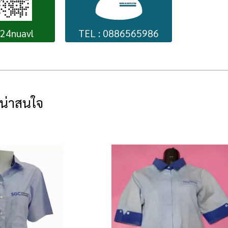
224nuavl
TEL : 0886565986
่น่าสนใจ