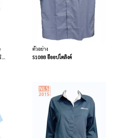
ว
ตัวอย่าง
ิ
S1088 อีออปโตลิงค์
าน