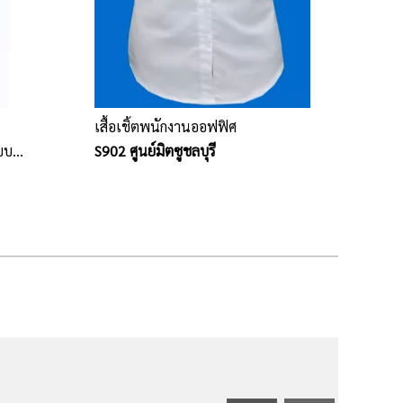
เสื้อเชิ้ตพนักงานออฟฟิศ
บบ
S902 ศูนย์มิตซูชลบุรี