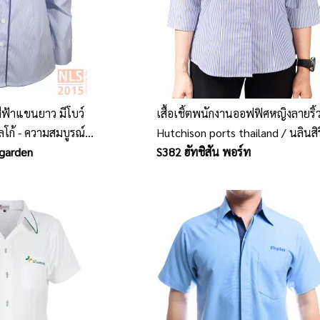
สีฟ้าแขนยาว มีโบว์
เสื้อเชิ้ตพนักงานออฟฟิศหญิงลายริ้
ลโก้ - ความสมบูรณ์
Hutchison ports thailand / นลินสิร
งาน
 garden
โรงงานผลิตเสื้อเชิ้ตยูนิฟอร์มพนักง
S382 ฮัทชิสัน พอร์ท