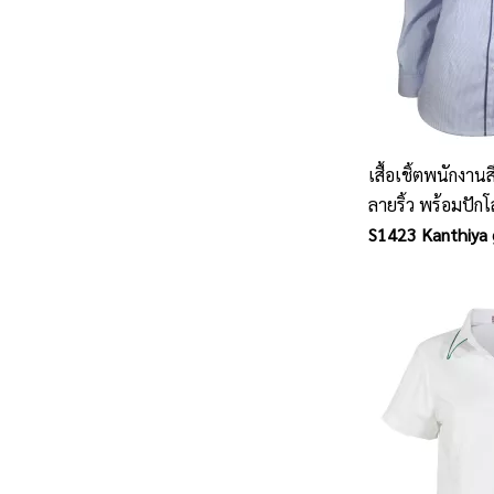
เสื้อเชิ้ตพนักงาน
ลายริ้ว พร้อมปักโ
แบบในทุกการทำ
S1423 Kanthiya