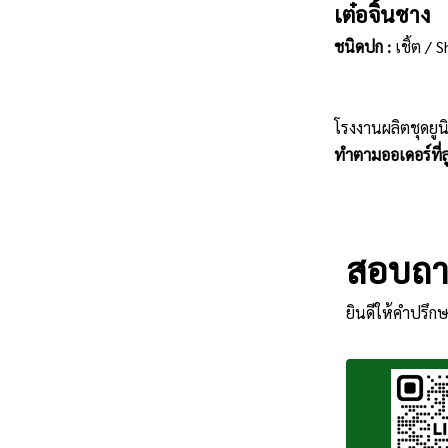
เต๋อจิ้นชาง
ชนิดปก :
เชิ้ต / S
โรงงานผลิตชุดยูน
ทำตามออเดอร์ที่ลู
สอบถาม
ยินดีให้คำปรึกษ