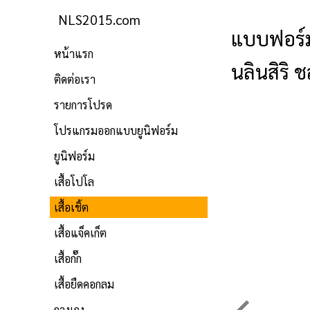
NLS2015.com
แบบฟอร์มพ
หน้าแรก
นลินสิริ ช
ติดต่อเรา
รายการโปรด
โปรแกรมออกแบบยูนิฟอร์ม
ยูนิฟอร์ม
เสื้อโปโล
เสื้อเชิ้ต
เสื้อแจ็คเก็ต
เสื้อกั๊ก
เสื้อยืดคอกลม
กางเกง