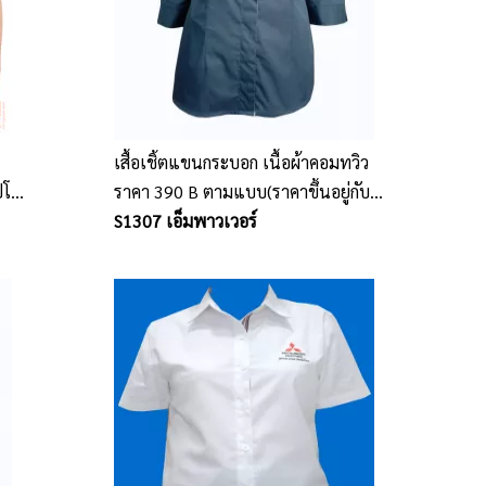
เสื้อเชิ้ตแขนกระบอก เนื้อผ้าคอมทวิว
ปโล
ราคา 390 B ตามแบบ(ราคาขึ้นอยู่กับ
จำนวน ขนาดรูปแบบ ปัก และเนื้อผ้า)
S1307 เอ็มพาวเวอร์