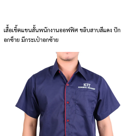
NLS2015.com
หน้าแรก
เสื้อเชิ้ตแขนสั้นพนักงานออฟฟิศ ขลิบสาบสีแดง ปัก
ติดต่อเรา
อกซ็าย มีกระเป๋าอกซ้าย
รายการโปรด
โปรแกรมออกแบบยูนิฟอร์ม
ยูนิฟอร์ม
เสื้อโปโล
เสื้อเชิ้ต
เสื้อแจ็คเก็ต
เสื้อกั๊ก