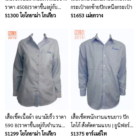
ราคา 450B(ราคาขึ้นอยู่กับ
กระเป๋าอกซ้ายปักเหนือกระเป๋า
จำนวน ขนาดรูปแบบ ปัก และ
S1300 โยโกยาม่า โกเกียว
S1653 เม่ยกวาง
เนื้อผ้า)
เสื้อเชิ๊ตเนื้อผ้า อนามัยริ้ว ราคา
เสื้อเชิ้ตพนักงานแขนยาว ปัก
590 B(ราคาขึ้นอยู่กับจำนวน
โลโก้ สั่งตัดตามแบบ | ยูนิฟอร์ม
ขนาดรูปแบบการปัก และเนื้อ
S1299 โยโกยาม่า โกเกียว
พนักงาน
S1375 อาร์เมย์ไท