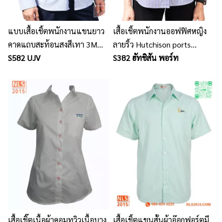
แบบเสื้อเชิ้ตพนักงานแขนยาว
เสื้อเชิ้ตพนักงานออฟฟิศหญิง
คาดแถบสะท้อนสงสีเทา 3M
ลายริ้ว Hutchison ports
ด้านหลัง
S582 UJV
thailand / นลินสิริโรงงานผลิต
S382 ฮัทชิสัน พอร์ท
เสื้อเชิ้ตยูนิฟอร์มพนักงาน
เสื้อเชิ๊ตเนื้อผ้าคอมทวิวเนื้อบาง
เสื้อเชิ้ตแขนสั้นผ้าอ๊อกฟอร์ตมี