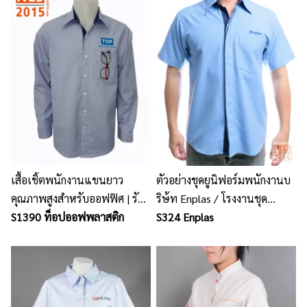
เสื้อเชิ้ตพนักงานแขนยาว
ตัวอย่างชุดยูนิฟอร์มพนักงานบ
คุณภาพสูงสำหรับออฟฟิศ | รับ
ริษ้ท Enplas / โรงงานชุด
ผลิตยูนิฟอร์มพนักงาน
S1390 ท็อปออฟพลาสติก
ยูนิฟอร์ม เสื้อโปโลพนักงาน
S324 Enplas
นลินสิริ ศรีราชา ชลบุรี