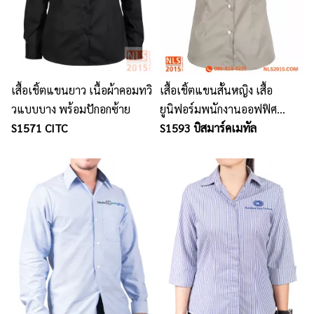
เสื้อเชิ้ตแขนยาว เนื้อผ้าคอมทวิ
เสื้อเชิ้ตแขนสั้นหญิง เสื้อ
วแบบบาง พร้อมปักอกซ้าย
ยูนิฟอร์มพนักงานออฟฟิศ
S1571 CITC
พร้อมปักอกซ้าย 1 จุด
S1593 บิสมาร์คเมทัล