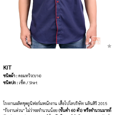
เสื้อยืดคอกลม
กางเกง
ผ้ากันเปื้อน
ชุดคลุมท้อง
หมวก
KIT
ชุดหมี
ชนิดผ้า :
คอมทวิว(บาง)
ผลิตภัณฑ์อื่นๆ
ชนิดปก :
เชิ้ต / Shirt
ตัวอย่างปกเสื้อโปโล
ตัวอย่างแขนเสื้อโปโล
โรงงานผลิตชุดยูนิฟอร์มพนักงาน เสื้อโปโลบริษัท นลินสิริ 2015
"รับงานด่วน" ไม่ว่าจะจำนวนน้อย
(ขั้นต่ำ 60 ตัว) หรือจำนวนมากก็
สีผ้า