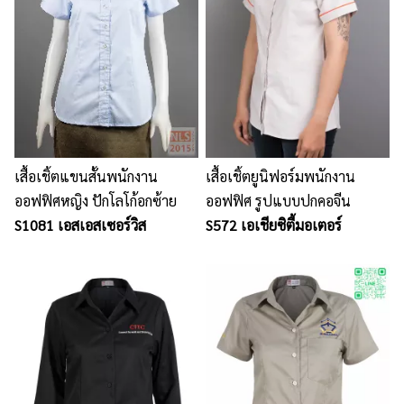
เสื้อเชิ้ตแขนสั้นพนักงาน
เสื้อเชิ้ตยูนิฟอร์มพนักงาน
ออฟฟิศหญิง ปักโลโก้อกซ้าย
ออฟฟิศ รูปแบบปกคอจีน
S1081 เอสเอสเซอร์วิส
S572 เอเชียซิตี้มอเตอร์