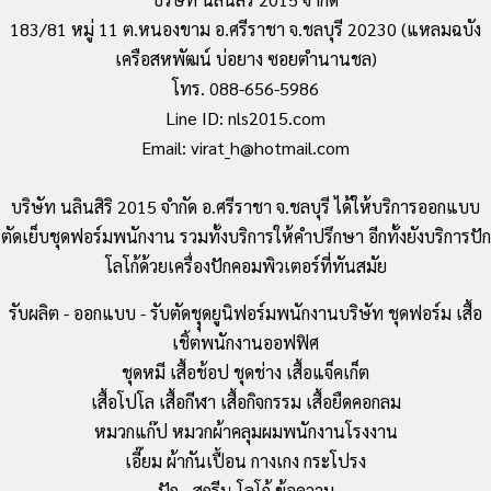
183/81 หมู่ 11 ต.หนองขาม อ.ศรีราชา จ.ชลบุรี 20230 (แหลมฉบัง
เครือสหพัฒน์ บ่อยาง ซอยตำนานชล)
โทร. 088-656-5986
Line ID: nls2015.com
Email: virat_h@hotmail.com
บริษัท นลินสิริ 2015 จำกัด อ.ศรีราชา จ.ชลบุรี ได้ให้บริการออกแบบ
ตัดเย็บชุดฟอร์มพนักงาน รวมทั้งบริการให้คำปรึกษา อีกทั้งยังบริการปัก
โลโก้ด้วยเครื่องปักคอมพิวเตอร์ที่ทันสมัย
รับผลิต - ออกแบบ - รับตัดชุุดยูนิฟอร์มพนักงานบริษัท ชุดฟอร์ม เสื้อ
เชิ้ตพนักงานออฟฟิศ
ชุดหมี เสื้อช้อป ชุดช่าง เสื้อแจ็คเก็ต
เสื้อโปโล เสื้อกีฬา เสื้อกิจกรรม เสื้อยืดคอกลม
หมวกแก๊ป หมวกผ้าคลุมผมพนักงานโรงงาน
เอี๊ยม ผ้ากันเปื้อน กางเกง กระโปรง
ปัก - สกรีน โลโก้ ข้อความ